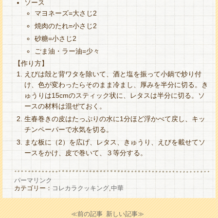
ソース
マヨネーズ=大さじ2
焼肉のたれ=小さじ2
砂糖=小さじ2
ごま油・ラー油=少々
【作り方】
えびは殻と背ワタを除いて、酒と塩を振って小鍋で炒り付
け、色が変わったらそのまま冷まし、厚みを半分に切る。き
ゅうりは15cmのスティック状に、レタスは半分に切る。ソ
ースの材料は混ぜておく。
生春巻きの皮はたっぷりの水に1分ほど浮かべて戻し、キッ
チンペーパーで水気を切る。
まな板に（2）を広げ、レタス、きゅうり、えびを載せてソ
ースをかけ、皮で巻いて、３等分する。
パーマリンク
カテゴリー：
コレカラクッキング
,
中華
≪前の記事
新しい記事≫