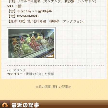
【住】ソウル市江南区（カンナムグ）新沙洞（シンサドン）
580 1階
【営】午前11時～午後10時半
【電】02-3448-0604
【最寄り駅】地下鉄3号線 押鴎亭（アックジョン）
パーマリンク
カテゴリー：
番組で紹介した情報
≪前の記事
新しい記事≫