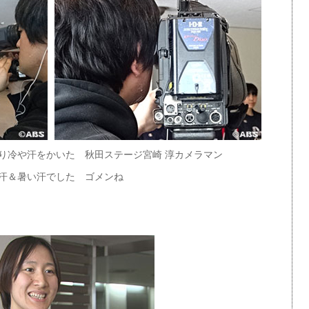
り冷や汗をかいた 秋田ステージ宮崎 淳カメラマン
汗＆暑い汗でした ゴメンね