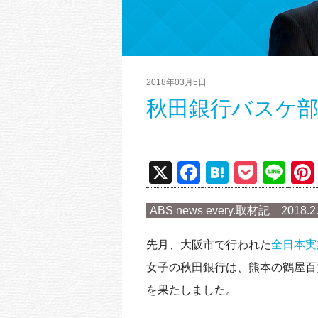
2018年03月5日
秋田銀行バスケ
X
F
H
P
Li
a
at
o
n
ABS news every.取材記 2018
c
e
ck
e
e
n
et
先月、大阪市で行われた
全日本実
b
a
女子の秋田銀行は、熊本の鶴屋百貨
o
を果たしました。
o