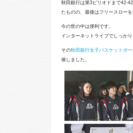
秋田銀行は第3ピリオドまで42-
k
たものの、最後はフリースローを
今の世の中は便利です。
インターネットライブでしっかり
その
秋田銀行女子バスケットボー
催しました。