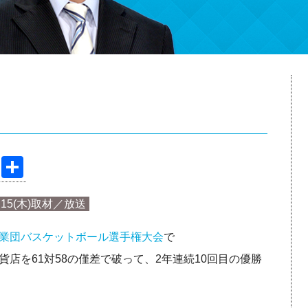
部
Pi
共
nt
有
.2.15(木)取材／放送
er
e
業団バスケットボール選手権大会
で
st
店を61対58の僅差で破って、2年連続10回目の優勝