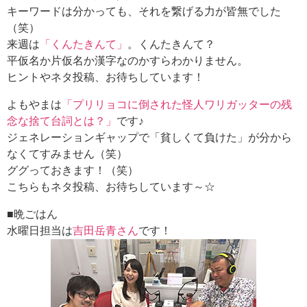
キーワードは分かっても、それを繋げる力が皆無でした
（笑）
来週は
「くんたきんて」
。くんたきんて？
平仮名か片仮名か漢字なのかすらわかりません。
ヒントやネタ投稿、お待ちしています！
よもやまは
「プリリョコに倒された怪人ワリガッターの残
念な捨て台詞とは？」
です♪
ジェネレーションギャップで「貧しくて負けた」が分から
なくてすみません（笑）
ググっておきます！（笑）
こちらもネタ投稿、お待ちしています～☆
■晩ごはん
水曜日担当は
吉田岳青さん
です！