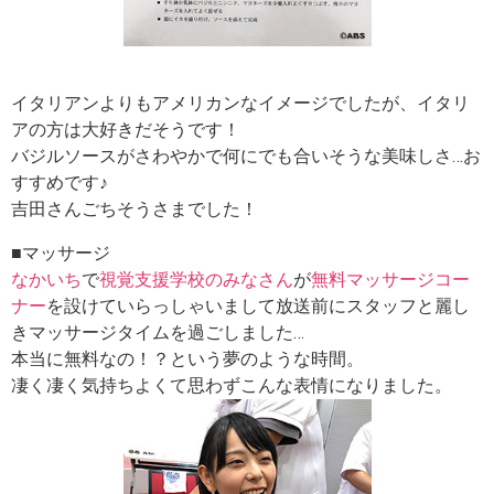
イタリアンよりもアメリカンなイメージでしたが、イタリ
アの方は大好きだそうです！
バジルソースがさわやかで何にでも合いそうな美味しさ…お
すすめです♪
吉田さんごちそうさまでした！
■マッサージ
なかいち
で
視覚支援学校のみなさん
が
無料マッサージコー
ナー
を設けていらっしゃいまして放送前にスタッフと麗し
きマッサージタイムを過ごしました…
本当に無料なの！？という夢のような時間。
凄く凄く気持ちよくて思わずこんな表情になりました。