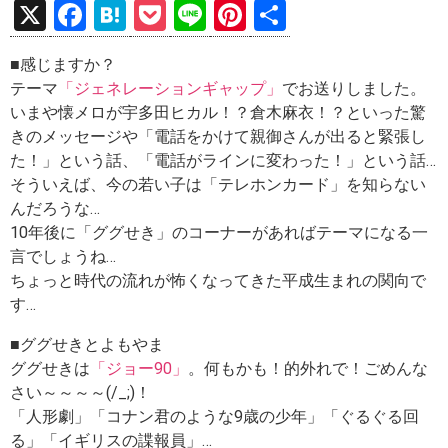
X
F
H
P
Li
Pi
共
a
at
o
n
nt
有
■感じますか？
ce
e
ck
e
er
テーマ
「ジェネレーションギャップ」
でお送りしました。
b
n
et
es
いまや懐メロが宇多田ヒカル！？倉木麻衣！？といった驚
o
a
t
きのメッセージや「電話をかけて親御さんが出ると緊張し
た！」という話、「電話がラインに変わった！」という話…
o
そういえば、今の若い子は「テレホンカード」を知らない
k
んだろうな…
10年後に「ググせき」のコーナーがあればテーマになる一
言でしょうね…
ちょっと時代の流れが怖くなってきた平成生まれの関向で
す…
■ググせきとよもやま
ググせきは
「ジョー90」
。何もかも！的外れで！ごめんな
さい～～～～(/_;)！
「人形劇」「コナン君のような9歳の少年」「ぐるぐる回
る」「イギリスの諜報員」…