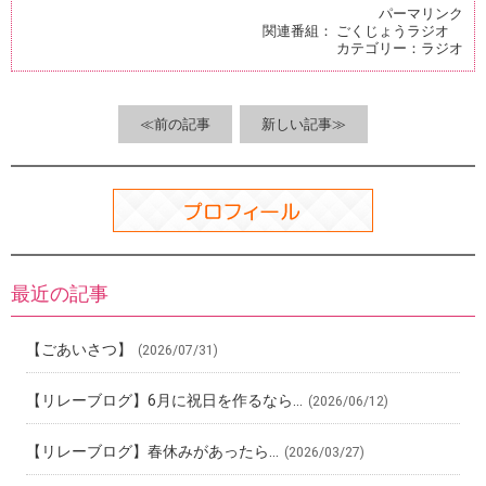
ce
e
ck
e
er
パーマリンク
関連番組：
ごくじょうラジオ
b
n
et
es
カテゴリー：
ラジオ
o
a
t
o
≪前の記事
新しい記事≫
k
最近の記事
【ごあいさつ】
(2026/07/31)
【リレーブログ】6月に祝日を作るなら…
(2026/06/12)
【リレーブログ】春休みがあったら…
(2026/03/27)