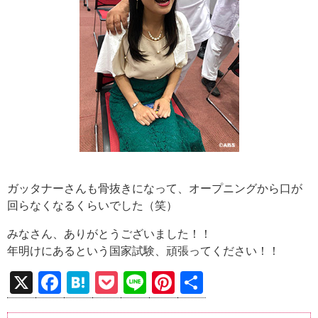
ガッタナーさんも骨抜きになって、オープニングから口が
回らなくなるくらいでした（笑）
みなさん、ありがとうございました！！
年明けにあるという国家試験、頑張ってください！！
X
F
H
P
Li
Pi
共
a
at
o
n
nt
有