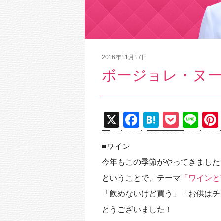
2016年11月17日
ボージョレ・ヌ
X
F
H
P
Li
a
at
o
n
■ワイン
c
e
ck
e
今年もこの季節がやってきました
e
n
et
ということで、テーマ
「ワインと
b
a
「飲めないけど買う」「お供はチ
o
とうございました！
o