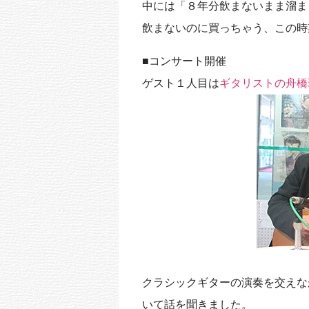
中には「８年分飲まないまま溜ま
k
飲まないのに買っちゃう、この時
■コンサート開催
ゲスト１人目は
ギタリストの舟橋
クラシックギターの演奏を交えな
いて話を聞きました。