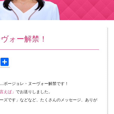
ーヴォー解禁！
Pi
共
nt
有
er
…ボージョレ・ヌーヴォー解禁です！
e
言えば」
でお送りしました。
st
ーズです」などなど、たくさんのメッセージ、ありが