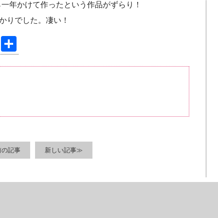
ら一年かけて作ったという作品がずらり！
かりでした。凄い！
Pi
共
nt
有
er
e
st
前の記事
新しい記事≫
すべての無断転載を禁じます。Copyright © Akita Broadcasting System. All Ri