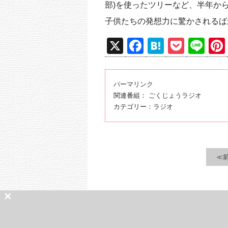
部)を使ったツリーなど、半年か
子供たちの発想力に驚かされるば
X
F
H
P
Li
a
at
o
n
c
e
ck
e
パーマリンク
e
n
et
関連番組：
ごくじょうラジオ
b
a
カテゴリー：
ラジオ
o
o
k
≪
×
掲載されている記事・写真等