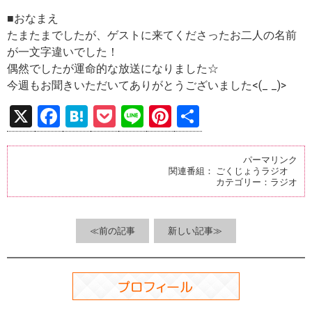
■おなまえ
たまたまでしたが、ゲストに来てくださったお二人の名前
が一文字違いでした！
偶然でしたが運命的な放送になりました☆
今週もお聞きいただいてありがとうございました<(_ _)>
X
F
H
P
Li
Pi
共
a
at
o
n
nt
有
ce
e
ck
e
er
パーマリンク
関連番組：
ごくじょうラジオ
b
n
et
es
カテゴリー：
ラジオ
o
a
t
o
≪前の記事
新しい記事≫
k