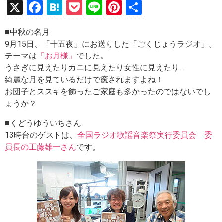
X
F
H
P
Li
Pi
共
a
at
o
n
nt
有
■中秋の名月
ce
e
ck
e
er
9月15日、「十五夜」にお送りした「ごくじょうラジオ」。
b
n
et
es
テーマは
「お月様」
でした。
o
a
t
うさぎに見えたりカニに見えたり女性に見えたり…
綺麗な月を見ているだけで癒されますよね！
o
お団子とススキを飾ったご家庭も多かったのではないでし
k
ょうか？
■くどうゆういちさん
13時台のゲストは、
全国ラジオ歌謡音楽祭実行委員会 委
員長の工藤雄一さん
です。