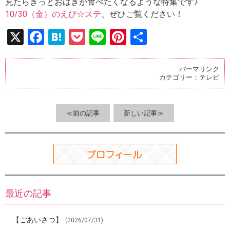
見たらきっとおはぎが食べたくなるような特集です♪
10/30（金）のえび☆ステ
、ぜひご覧ください！
X
F
H
P
Li
Pi
共
a
at
o
n
nt
有
ce
e
ck
e
er
パーマリンク
カテゴリー：
テレビ
b
n
et
es
o
a
t
o
≪前の記事
新しい記事≫
k
最近の記事
【ごあいさつ】
(2026/07/31)