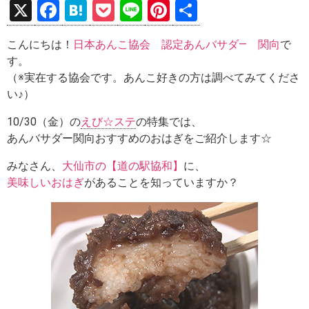
X
F
H
P
Li
Pi
共
a
at
o
n
nt
有
こんにちは！
日本あんこ協会 認定あんバサダ― 関向
で
ce
e
ck
e
er
す。
b
n
et
es
（※実在する協会です。あんこ好きの方は調べてみてくださ
o
a
t
い♪）
o
10/30（金）の
えび☆ステ
の特集では、
k
あんバサダー関向おすすめのおはぎをご紹介します☆
みなさん、
大仙市の【道の駅協和】
に、
美味しいおはぎ
があることを知っていますか？