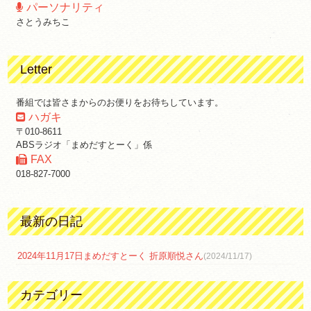
パーソナリティ
さとうみちこ
Letter
番組では皆さまからのお便りをお待ちしています。
ハガキ
〒010-8611
ABSラジオ「まめだすとーく」係
FAX
018-827-7000
最新の日記
2024年11月17日まめだすとーく 折原順悦さん
(2024/11/17)
カテゴリー