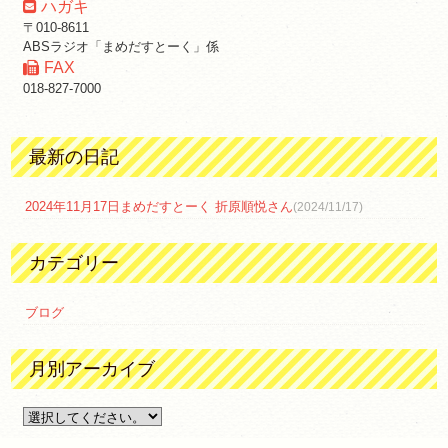
ハガキ
〒010-8611
ABSラジオ「まめだすとーく」係
FAX
018-827-7000
最新の日記
2024年11月17日まめだすとーく 折原順悦さん
(2024/11/17)
カテゴリー
ブログ
月別アーカイブ