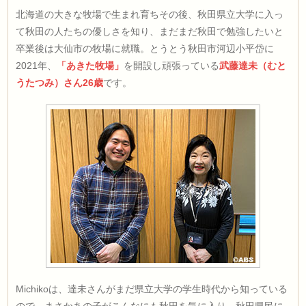
北海道の大きな牧場で生まれ育ちその後、秋田県立大学に入っ
て秋田の人たちの優しさを知り、まだまだ秋田で勉強したいと
卒業後は大仙市の牧場に就職。とうとう秋田市河辺小平岱に
2021年、
「あきた牧場」
を開設し頑張っている
武藤達未（むと
うたつみ）さん26歳
です。
Michikoは、達未さんがまだ県立大学の学生時代から知っている