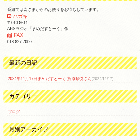
番組では皆さまからのお便りをお待ちしています。
ハガキ
〒010-8611
ABSラジオ「まめだすとーく」係
FAX
018-827-7000
最新の日記
2024年11月17日まめだすとーく 折原順悦さん
(2024/11/17)
カテゴリー
ブログ
月別アーカイブ