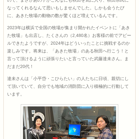
ので、まさかあの子がこんなにも秋田を気に入り、秋田県民に
なってくれるなんて思いもしませんでした。しかも会うたび
に、あきた牧場の動物の数が驚くほど増えているんです。
2023年は横浜で全国の牧場が集まり開かれたイベントに「あき
た牧場」も出店し、たくさんの（2,480名）お客様の前でアピー
ルできたようですが、2024年はどういったことに挑戦するのか
楽しみです。将来は、「あきた牧場」のある秋田へ行こう！と
言って頂けるように頑張りたいと言っていた武藤達未さん。ま
だまだ20代！
達未さんは「小平岱・こひらたい」の人たちに日頃、親切にし
て頂いていて、自分でも地域の消防団に入り積極的に行動して
います。