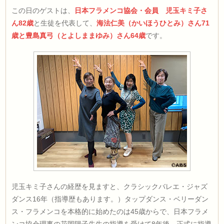
この日のゲストは、
日本フラメンコ協会・会員 児玉キミ子さ
ん82歳
と生徒を代表して、
海法仁美（かいほうひとみ）さん71
歳と豊島真弓（とよしままゆみ）さん64歳
です。
児玉キミ子さんの経歴を見ますと、クラシックバレエ・ジャズ
ダンス16年（指導歴もあります。）タップダンス・ベリーダン
ス・フラメンコを本格的に始めたのは45歳からで、日本フラメ