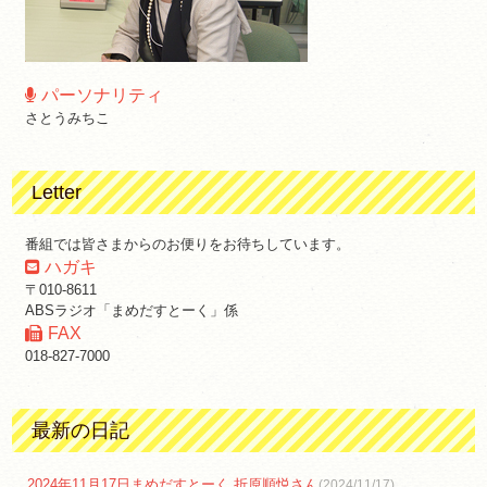
パーソナリティ
さとうみちこ
Letter
番組では皆さまからのお便りをお待ちしています。
ハガキ
〒010-8611
ABSラジオ「まめだすとーく」係
FAX
018-827-7000
最新の日記
2024年11月17日まめだすとーく 折原順悦さん
(2024/11/17)