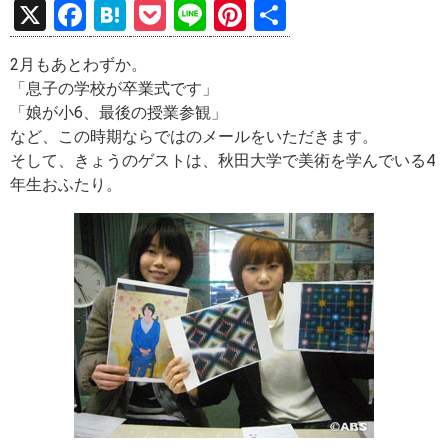
X
F
H
P
Li
Pi
共
a
at
o
n
nt
有
2月もあとわずか。
ce
e
ck
e
er
「息子の学校が卒業式です」
b
n
et
es
「娘が小6、最後の授業参観」
o
a
t
など、この時期ならではのメールをいただきます。
そして、きょうのゲストは、秋田大学で美術を学んでいる4
o
年生おふたり。
k