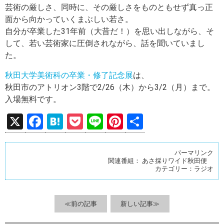
芸術の厳しさ、同時に、その厳しさをものともせず真っ正
面から向かっていくまぶしい若さ。
自分が卒業した31年前（大昔だ！）を思い出しながら、そ
して、若い芸術家に圧倒されながら、話を聞いていまし
た。
秋田大学美術科の卒業・修了記念展
は、
秋田市のアトリオン3階で2/26（木）から3/2（月）まで。
入場無料です。
X
F
H
P
Li
Pi
共
a
at
o
n
nt
有
ce
e
ck
e
er
パーマリンク
関連番組：
あさ採りワイド秋田便
b
n
et
es
カテゴリー：
ラジオ
o
a
t
o
≪前の記事
新しい記事≫
k