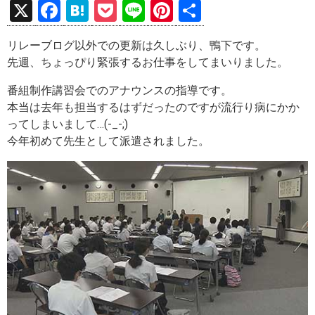
X
F
H
P
Li
Pi
共
a
at
o
n
nt
有
リレーブログ以外での更新は久しぶり、鴨下です。
ce
e
ck
e
er
先週、ちょっぴり緊張するお仕事をしてまいりました。
b
n
et
es
番組制作講習会でのアナウンスの指導です。
o
a
t
本当は去年も担当するはずだったのですが流行り病にかか
o
ってしまいまして…(-_-;)
k
今年初めて先生として派遣されました。