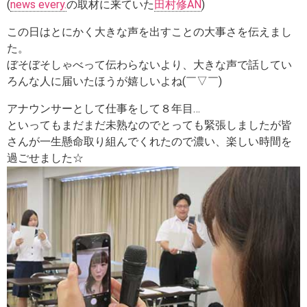
(
news every.
の取材に来ていた
田村修AN
)
この日はとにかく大きな声を出すことの大事さを伝えまし
た。
ぼそぼそしゃべって伝わらないより、大きな声で話してい
ろんな人に届いたほうが嬉しいよね(￣▽￣)
アナウンサーとして仕事をして８年目…
といってもまだまだ未熟なのでとっても緊張しましたが皆
さんが一生懸命取り組んでくれたので濃い、楽しい時間を
過ごせました☆