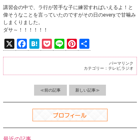
講習会の中で、ラ行が苦手な子に練習すればいえるよ！と
偉そうなことを言っていたのですがその日のevery.で甘噛み
しまくりました。
ダサ～！！！！！！
X
F
H
P
Li
Pi
共
a
at
o
n
nt
有
ce
e
ck
e
er
パーマリンク
カテゴリー：
テレビ
,
ラジオ
b
n
et
es
o
a
t
o
≪前の記事
新しい記事≫
k
最近の記事