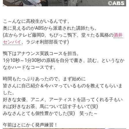
こ～んなに高校生がいるんです。
奥に見えるのがABSから派遣された講師たち。
(左からテレビ藤岡D、ちびっこ鴨下、堂々たる風格の
酒井
センパイ
、ラジオ利部部長です)
鴨下はアナウンス実践コースを担当。
1分10秒～1分30秒の原稿を自分で書き、読む、というなか
なかハードなコースです。
時間もたっぷりあったので、まず始めに
皆さんに自己紹介＆今ハマっているものを教えてもらいま
した。
好きな女優、アニメ、アーティストを語ってくれる子もい
れば好きなお茶、馬について話す子もいて(笑)
みなさんとても個性豊かでした(笑) 笑った～
午前はとにかく発声練習！