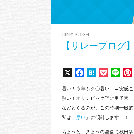
2024年08月23日
【リレーブログ
X
F
H
P
Li
a
at
o
n
暑い！今年もク〇暑い！←実感こ
c
e
ck
e
熱い！オリンピック™に甲子園、
e
n
et
などとくるのが、この時期一般的
b
a
私は「
厚い
」に傾斜します―！
o
o
ちょうど、きょうの昼食に秋田駅ビ