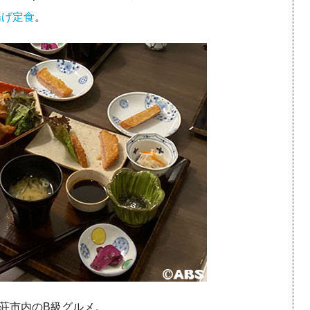
揚げ定食
。
荘市内のB級グルメ。