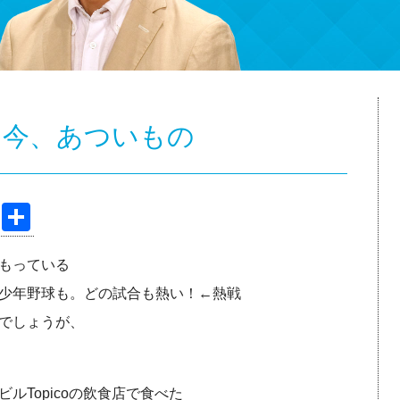
】今、あついもの
Pi
共
nt
有
もっている
er
少年野球も。どの試合も熱い！←熱戦
e
でしょうが、
st
ルTopicoの飲食店で食べた