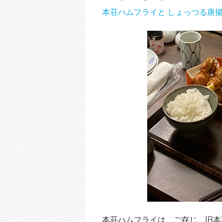
k
本荘ハムフライと しょっつる唐
本荘ハムフライは、ご存じ、旧本