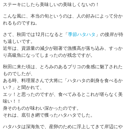
ステーキにしたら美味しいの美味しくないの！
こんな風に、本当の旬というのは、人の好みによって分か
れるものですね。
さて、秋田では12月になると「
季節ハタハタ
」の接岸が待
ち遠しいです。
近年は、資源量の減少が顕著で漁獲高が落ち込み、すっか
り高級魚になってしまったのが残念ですが。
秋田に来た頃は、とろみのあるブリコの食感に魅了された
ものでしたが、
ある時、料理屋さんで大将に「ハタハタの刺身を食べるか
い？」と聞かれて、
エッ！と思ったのですが、食べてみるとこれが堪らなく美
味い！！
身そのものが味わい深かったのです。
それは、底引き網で獲ったハタハタでした。
ハタハタは深海魚で、産卵のために浮上してきて岸辺にや