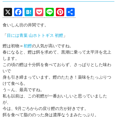
X
F
H
P
Li
Pi
共
a
at
o
n
nt
有
食いしん坊の井関です。
ce
e
ck
e
er
b
n
et
es
「
目には青葉 山ホトトギス 初鰹
」
o
a
t
鰹は初物＝
初鰹
の人気が高いですね。
o
春になると、鰹は餌を求めて、黒潮に乗って太平洋を北上
します。
k
この頃の鰹は十分餌を食べておらず、さっぱりとした味わ
いで
身も引き締まっています。鰹のたたき！薬味をたっぷりつ
けて食べる。
う～ん、最高ですね。
私も以前は、この初鰹が一番おいしいと思っていました
が、
今は、9月ごろからの戻り鰹の方が好きです。
餌を食べて脂ののった身は濃厚なうまみたっぷり。