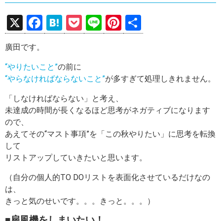
X
F
H
P
Li
Pi
共
a
at
o
n
nt
有
廣田です。
ce
e
ck
e
er
b
n
et
es
“やりたいこと”
の前に
“やらなければならないこと”
が多すぎて処理しきれません。
o
a
t
o
「しなければならない」と考え、
未達成の時間が長くなるほど思考がネガティブになります
k
ので、
あえてその“マスト事項”を「この秋やりたい」に思考を転換
して
リストアップしていきたいと思います。
（自分の個人的TO DOリストを表面化させているだけなの
は、
きっと気のせいです。。。きっと。。。）
■扇風機をしまいたい！