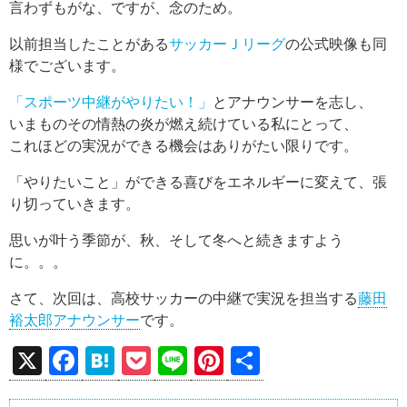
言わずもがな、ですが、念のため。
以前担当したことがある
サッカーＪリーグ
の公式映像も同
様でございます。
「スポーツ中継がやりたい！」
とアナウンサーを志し、
いまものその情熱の炎が燃え続けている私にとって、
これほどの実況ができる機会はありがたい限りです。
「やりたいこと」ができる喜びをエネルギーに変えて、張
り切っていきます。
思いが叶う季節が、秋、そして冬へと続きますよう
に。。。
さて、次回は、高校サッカーの中継で実況を担当する
藤田
裕太郎アナウンサー
です。
X
F
H
P
Li
Pi
共
a
at
o
n
nt
有