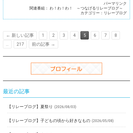
ce
e
ck
e
er
パーマリンク
関連番組：
わ！わ！わ！ ～つなげるリレーブログ～
b
n
et
es
カテゴリー：
リレーブログ
o
a
t
o
← 新しい記事
1
2
3
4
5
6
7
8
k
…
217
前の記事 →
最近の記事
【リレーブログ】夏祭り
(2026/08/03)
【リレーブログ】子どもの頃から好きなもの
(2026/05/08)