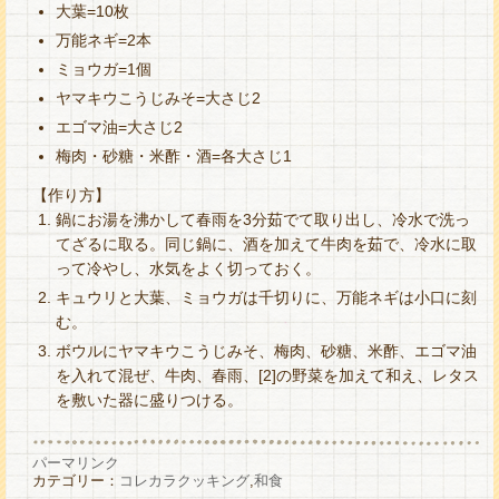
大葉=10枚
万能ネギ=2本
ミョウガ=1個
ヤマキウこうじみそ=大さじ2
エゴマ油=大さじ2
梅肉・砂糖・米酢・酒=各大さじ1
【作り方】
鍋にお湯を沸かして春雨を3分茹でて取り出し、冷水で洗っ
てざるに取る。同じ鍋に、酒を加えて牛肉を茹で、冷水に取
って冷やし、水気をよく切っておく。
キュウリと大葉、ミョウガは千切りに、万能ネギは小口に刻
む。
ボウルにヤマキウこうじみそ、梅肉、砂糖、米酢、エゴマ油
を入れて混ぜ、牛肉、春雨、[2]の野菜を加えて和え、レタス
を敷いた器に盛りつける。
パーマリンク
カテゴリー：
コレカラクッキング
,
和食