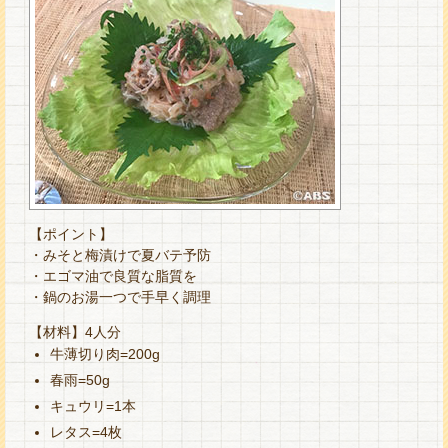
【ポイント】
・みそと梅漬けで夏バテ予防
・エゴマ油で良質な脂質を
・鍋のお湯一つで手早く調理
【材料】4人分
牛薄切り肉=200g
春雨=50g
キュウリ=1本
レタス=4枚