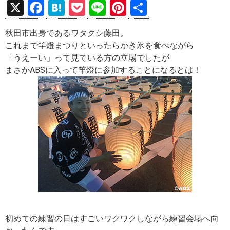
X
F
H
P
Li
Pi
共
a
at
o
n
nt
有
秋田市出身であるワタクシ藤田。
ce
e
ck
e
er
これまで竿燈まつりといったらかき氷を食べながら
b
n
et
es
「うえーい」って見ている方の立場でしたが
o
a
t
まさかABSに入って竿燈に参加することになるとは！
o
k
初めての練習の日はすごいワクワクしながら練習会場へ向