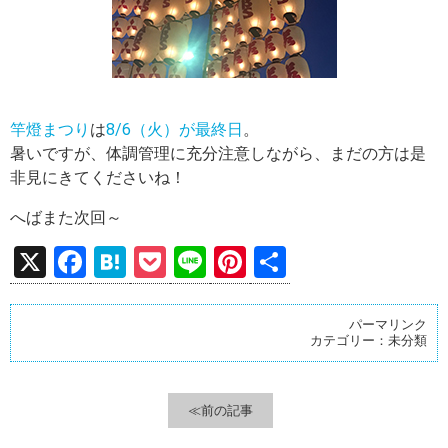
竿燈まつり
は
8/6（火）が最終日
。
暑いですが、体調管理に充分注意しながら、まだの方は是
非見にきてくださいね！
へばまた次回～
X
F
H
P
Li
Pi
共
a
at
o
n
nt
有
ce
e
ck
e
er
パーマリンク
カテゴリー：
未分類
b
n
et
es
o
a
t
o
≪前の記事