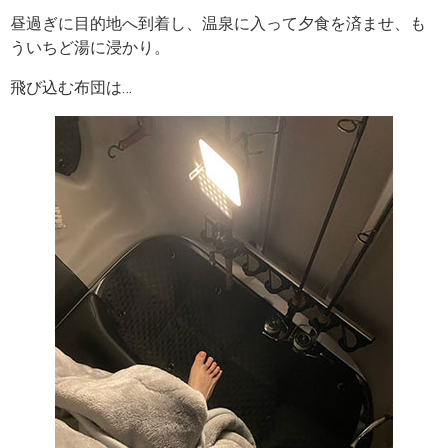
昼過ぎに目的地へ到着し、温泉に入って夕食を済ませ、も
ういちど湯に浸かり。
飛び込む布団は…