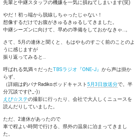
先輩と中継スタッフの機嫌を一気に損ねてしまいます(笑)
やだ！初っ端から脱線しちゃったじゃない！
想像するだけでお腹がきゅるきゅるしてきました。
中継シーズンに向けて、早めの準備をしておかなきゃ…。
さて、5月の連休と聞くと、もはやものすごく前のことのよ
うに感じますが
振り返ってみると…
呼ばれる気満々だった
TBSラジオ『ONE-J』
から声は掛か
らず、
（詳細は釣バナRadikoポッドキャスト
5月3日放送分
で。半
分冗談です(^_-)）
えび☆ステ
の撮影に行ったり、会社で大人しくニュースを
読んだりしていました。
ただ、2連休があったので
車で程よい時間で行ける、県外の温泉に泊まってきまし
た。