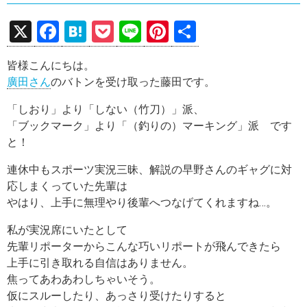
X
F
H
P
Li
Pi
共
a
at
o
n
nt
有
皆様こんにちは。
ce
e
ck
e
er
廣田さん
のバトンを受け取った藤田です。
b
n
et
es
「しおり」より「しない（竹刀）」派、
o
a
t
「ブックマーク」より「（釣りの）マーキング」派 です
o
と！
k
連休中もスポーツ実況三昧、解説の早野さんのギャグに対
応しまくっていた先輩は
やはり、上手に無理やり後輩へつなげてくれますね…。
私が実況席にいたとして
先輩リポーターからこんな巧いリポートが飛んできたら
上手に引き取れる自信はありません。
焦ってあわあわしちゃいそう。
仮にスルーしたり、あっさり受けたりすると