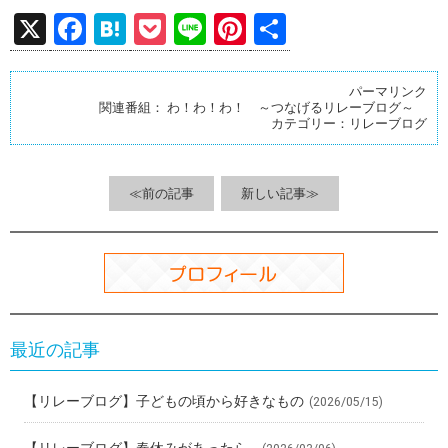
X
F
H
P
Li
Pi
共
a
at
o
n
nt
有
ce
e
ck
e
er
パーマリンク
関連番組：
わ！わ！わ！ ～つなげるリレーブログ～
b
n
et
es
カテゴリー：
リレーブログ
o
a
t
o
≪前の記事
新しい記事≫
k
最近の記事
【リレーブログ】子どもの頃から好きなもの
(2026/05/15)
【リレーブログ】春休みがあったら…