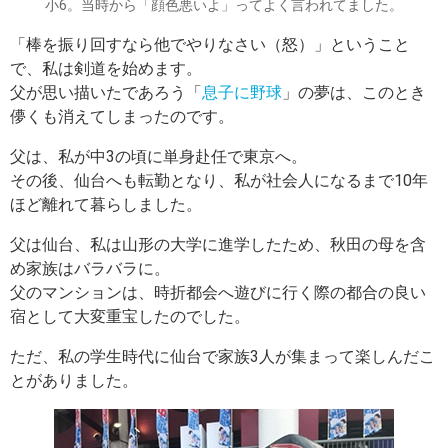
小6。当時から「顔色悪いよ」ってよく言われてました。
「棒を振り回すなら他でやりなさい（怒）」ということ
で、私は剣道を始めます。
父が思い描いたであろう「
息子に野球
」の夢は、このとき
儚くも消えてしまったのです。
父は、私が中3の頃に単身赴任で東京へ。
その後、仙台へも転勤となり、私が社会人になるまで10年
ほど離れて暮らしました。
父は仙台、私は山形の大学に進学したため、秋田の母を含
め家族はバラバラに。
父のマンションは、時折都会へ遊びに行く際の都合の良い
宿として大変重宝したのでした。
ただ、私の学生時代に仙台で家族3人が集まって楽しんだこ
とがありました。