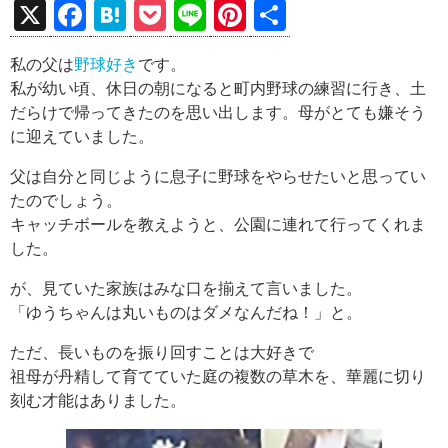
X
F
H
P
Li
Pi
共
a
at
o
n
nt
有
私の父は
野球好き
です。
ce
e
ck
e
er
私が幼い頃、休日の朝になると町内野球の練習に行き、土
b
n
et
es
だらけで帰ってきたのを思い出します。母がとても嫌そう
o
a
t
に迎えていました。
o
父は自分と同じように息子に野球をやらせたいと思ってい
k
たのでしょう。
キャッチボールを教えようと、公園に連れて行ってくれま
した。
が、見ていた家族はみな口を揃えて言いました。
「ゆうちゃんは丸いものはダメなんだね！」と。
ただ、長いものを振り回すことは大好きで
祖母が丹精して育てていた庭の複数の草木を、華麗に切り
刻む才能はありました。