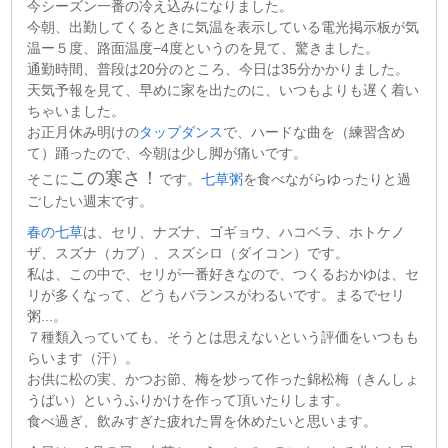
今シーズン一番の冷え込みになりました。
今朝、出勤してくるときに気温を表示している電光掲示板が気
温ー５度、路面温度−4度というのを見て、驚きました。
通勤時間、普段は20分のところ、今日は35分かかりました。
天気予報を見て、早めに家を出たのに、いつもよりも遅く着い
ちゃいました。
お正月休み明けの
タップダンス
で、ハードな曲を（練習含め
て）踊ったので、今朝は少し脚が痛いです。
この寒さ！
そこに
です。
七草粥
を食べながらゆったりと過
ごしたい週末です。
春の七草
は、セリ、ナズナ、ゴギョウ、ハコベラ、ホトケノ
ザ、スズナ（カブ）、スズシロ（ダイコン）です。
私は、この中で、セリが一番好きなので、つくるおかゆは、セ
リが多くなって、どうもバランスがわるいです。まるでセリ
粥...。
７種類入っていても、そうとは思えないという評価をいつもも
らいます（汗）。
お供に松の実、かつお節、梅を炒って作った錦松梅（きんしょ
うばい）というふりかけを作って頂いたりします。
食べ過ぎ、飲みすぎた疲れた胃を休めたいと思います。