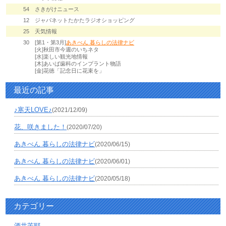
54
さきがけニュース
12
ジャパネットたかたラジオショッピング
25
天気情報
30
[第1・第3月]
あきべん 暮らしの法律ナビ
[火]秋田市今週のいちネタ
[水]楽しい観光地情報
[木]あいば歯科のインプラント物語
[金]花徳「記念日に花束を」
最近の記事
♪寒天LOVE♪
(2021/12/09)
花、咲きました！
(2020/07/20)
あきべん 暮らしの法律ナビ
(2020/06/15)
あきべん 暮らしの法律ナビ
(2020/06/01)
あきべん 暮らしの法律ナビ
(2020/05/18)
カテゴリー
酒井茉耶