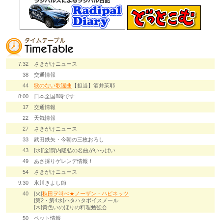
7:32
さきがけニュース
38
交通情報
44
歌のない歌謡曲
【担当】酒井茉耶
8:00
日本全国8時です
17
交通情報
22
天気情報
27
さきがけニュース
33
武田鉄矢・今朝の三枚おろし
43
[水][金]賀内隆弘の名曲がいっぱい
49
あさ採りゲレンデ情報！
54
さきがけニュース
9:30
氷川きよし節
40
[火]
秋田ヲ叫べ★ノーザン・ハピネッツ
[第2・第4水]ハタハタボイスメール
[木]黄色いのぼりの料理勉強会
50
ペット情報