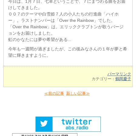
今日は、1月７日、七草ということで、７にまつわる曲をお届
けしてきました。
００７のテーマや白雪姫７人の小人たちの行進曲「ハイホ
ー」。ラストナンバーは「Over the Rainbow」でした。
「Over the Rainbow」は、エリッククラプトンが歌うバージ
ョンをお届けしました。
虹のかなたには夢や希望がある...
今年も一週間が過ぎましたが、この後みなさんの１年が夢と希
望に輝きますように。
パーマリンク
カテゴリー：
鶴岡慶子
≪前の記事
新しい記事≫