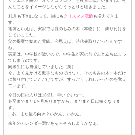
リクエスト曲の「オリノコフロウ」も夜景に似合いますね。そ
んなことをイメージしながらうっとりと聴きました。
11月も下旬になって、街にも
クリスマス電飾
も増えてきま
す。
電飾といえば、実家では庭のもみの木（本物）に、飾り付けを
していました。
父の提案で始めた電飾。今思えば、時代先取りだったんです
ね。
実家は、中学校が近いので、中学生が家の前でふと立ち止まっ
てしまうのです。
同級生にも自慢していました（笑）
今、よく見かける派手なものではなく、そのもみの木一本だけ
に飾り付けていただけですが、すっごくうれしかったのを覚え
ています。
今日の日の入りは16:21。早いですねー。
冬至までまだ1ヶ月ありますから、まだまだ日は短くなりま
す。
...あ、また後ろ向き？いかん、いかん。
来年のカレンダー選びをそろそろしようかなぁ。