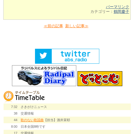
パーマリンク
カテゴリー：
鶴岡慶子
≪前の記事
新しい記事≫
7:32
さきがけニュース
38
交通情報
44
歌のない歌謡曲
【担当】酒井茉耶
8:00
日本全国8時です
17
交通情報