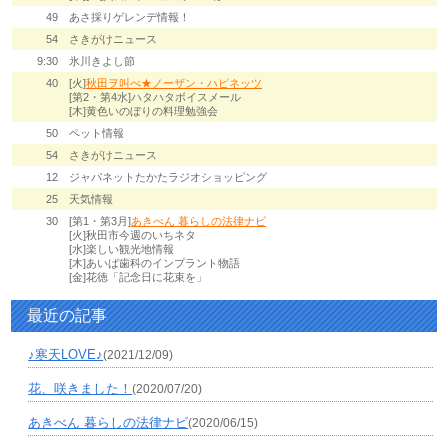
49
あさ採りゲレンデ情報！
54
さきがけニュース
9:30
氷川きよし節
40
[火]
秋田ヲ叫べ★ノーザン・ハピネッツ
[第2・第4水]ハタハタボイスメール
[木]黄色いのぼりの料理勉強会
50
ペット情報
54
さきがけニュース
12
ジャパネットたかたラジオショッピング
25
天気情報
30
[第1・第3月]
あきべん 暮らしの法律ナビ
[火]秋田市今週のいちネタ
[水]楽しい観光地情報
[木]あいば歯科のインプラント物語
[金]花徳「記念日に花束を」
最近の記事
♪寒天LOVE♪
(2021/12/09)
花、咲きました！
(2020/07/20)
あきべん 暮らしの法律ナビ
(2020/06/15)