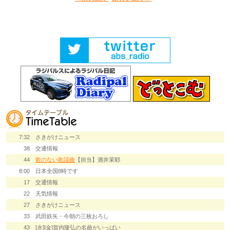
7:32
さきがけニュース
38
交通情報
44
歌のない歌謡曲
【担当】酒井茉耶
8:00
日本全国8時です
17
交通情報
22
天気情報
27
さきがけニュース
33
武田鉄矢・今朝の三枚おろし
43
[水][金]賀内隆弘の名曲がいっぱい