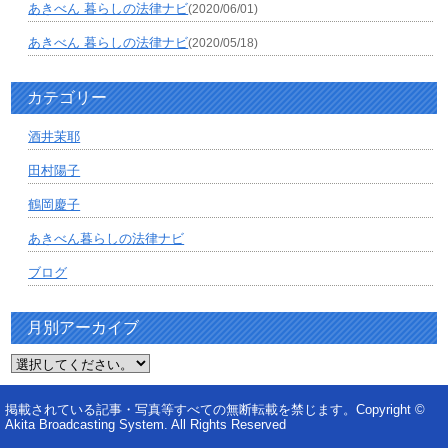
あきべん 暮らしの法律ナビ
(2020/06/01)
あきべん 暮らしの法律ナビ
(2020/05/18)
カテゴリー
酒井茉耶
田村陽子
鶴岡慶子
あきべん暮らしの法律ナビ
ブログ
月別アーカイブ
掲載されている記事・写真等すべての無断転載を禁じます。Copyright ©
Akita Broadcasting System. All Rights Reserved