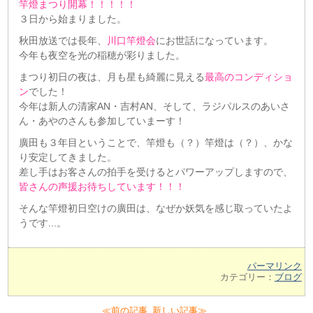
竿燈まつり開幕！！！！！
３日から始まりました。
秋田放送では長年、
川口竿燈会
にお世話になっています。
今年も夜空を光の稲穂が彩りました。
まつり初日の夜は、月も星も綺麗に見える
最高のコンディショ
ン
でした！
今年は新人の清家AN・吉村AN、そして、ラジパルスのあいさ
ん・あやのさんも参加していまーす！
廣田も３年目ということで、竿燈も（？）竿燈は（？）、かな
り安定してきました。
差し手はお客さんの拍手を受けるとパワーアップしますので、
皆さんの声援お待ちしています！！！
そんな竿燈初日空けの廣田は、なぜか妖気を感じ取っていたよ
うです...。
パーマリンク
カテゴリー：
ブログ
≪前の記事
新しい記事≫