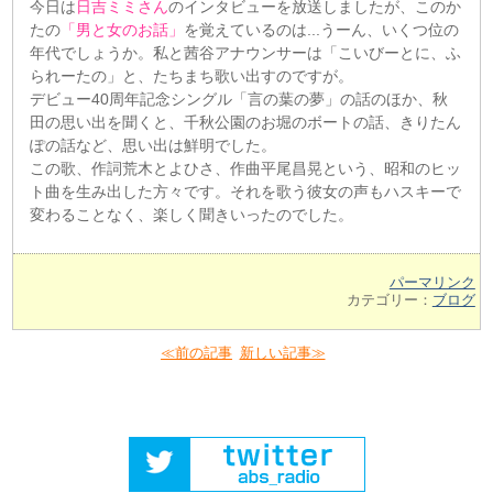
今日は
日吉ミミさん
のインタビューを放送しましたが、このか
たの
「男と女のお話」
を覚えているのは...うーん、いくつ位の
年代でしょうか。私と茜谷アナウンサーは「こいびーとに、ふ
られーたの」と、たちまち歌い出すのですが。
デビュー40周年記念シングル「言の葉の夢」の話のほか、秋
田の思い出を聞くと、千秋公園のお堀のボートの話、きりたん
ぽの話など、思い出は鮮明でした。
この歌、作詞荒木とよひさ、作曲平尾昌晃という、昭和のヒッ
ト曲を生み出した方々です。それを歌う彼女の声もハスキーで
変わることなく、楽しく聞きいったのでした。
パーマリンク
カテゴリー：
ブログ
≪前の記事
新しい記事≫