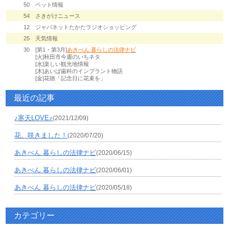
50
ペット情報
54
さきがけニュース
12
ジャパネットたかたラジオショッピング
25
天気情報
30
[第1・第3月]
あきべん 暮らしの法律ナビ
[火]秋田市今週のいちネタ
[水]楽しい観光地情報
[木]あいば歯科のインプラント物語
[金]花徳「記念日に花束を」
最近の記事
♪寒天LOVE♪
(2021/12/09)
花、咲きました！
(2020/07/20)
あきべん 暮らしの法律ナビ
(2020/06/15)
あきべん 暮らしの法律ナビ
(2020/06/01)
あきべん 暮らしの法律ナビ
(2020/05/18)
カテゴリー