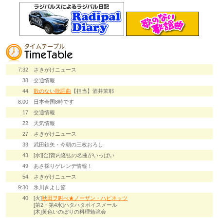
7:32
さきがけニュース
38
交通情報
44
歌のない歌謡曲
【担当】酒井茉耶
8:00
日本全国8時です
17
交通情報
22
天気情報
27
さきがけニュース
33
武田鉄矢・今朝の三枚おろし
43
[水][金]賀内隆弘の名曲がいっぱい
49
あさ採りゲレンデ情報！
54
さきがけニュース
9:30
氷川きよし節
40
[火]
秋田ヲ叫べ★ノーザン・ハピネッツ
[第2・第4水]ハタハタボイスメール
[木]黄色いのぼりの料理勉強会