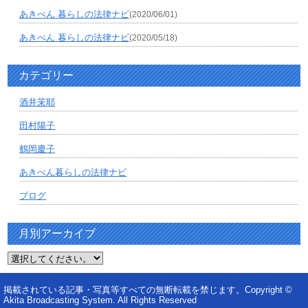
あきべん 暮らしの法律ナビ
(2020/06/01)
あきべん 暮らしの法律ナビ
(2020/05/18)
カテゴリー
酒井茉耶
田村陽子
鶴岡慶子
あきべん暮らしの法律ナビ
ブログ
月別アーカイブ
掲載されている記事・写真等すべての無断転載を禁じます。Copyright ©
Akita Broadcasting System. All Rights Reserved