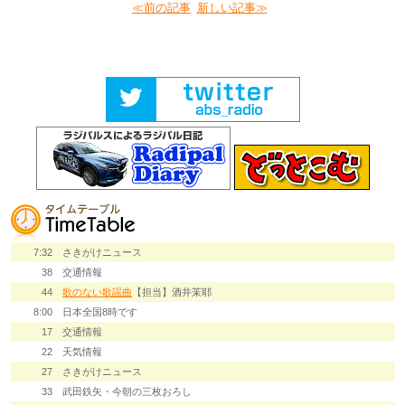
≪前の記事
新しい記事≫
7:32
さきがけニュース
38
交通情報
44
歌のない歌謡曲
【担当】酒井茉耶
8:00
日本全国8時です
17
交通情報
22
天気情報
27
さきがけニュース
33
武田鉄矢・今朝の三枚おろし