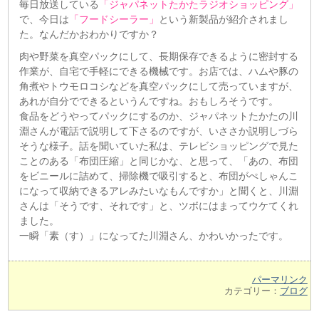
毎日放送している
「ジャパネットたかたラジオショッピング」
で、今日は
「フードシーラー」
という新製品が紹介されまし
た。なんだかおわかりですか？
肉や野菜を真空パックにして、長期保存できるように密封する
作業が、自宅で手軽にできる機械です。お店では、ハムや豚の
角煮やトウモロコシなどを真空パックにして売っていますが、
あれが自分でできるというんですね。おもしろそうです。
食品をどうやってパックにするのか、ジャパネットたかたの川
淵さんが電話で説明して下さるのですが、いささか説明しづら
そうな様子。話を聞いていた私は、テレビショッピングで見た
ことのある「布団圧縮」と同じかな、と思って、「あの、布団
をビニールに詰めて、掃除機で吸引すると、布団がぺしゃんこ
になって収納できるアレみたいなもんですか」と聞くと、川淵
さんは「そうです、それです」と、ツボにはまってウケてくれ
ました。
一瞬「素（す）」になってた川淵さん、かわいかったです。
パーマリンク
カテゴリー：
ブログ