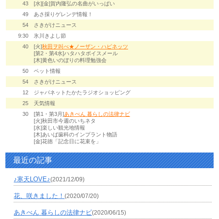
43
[水][金]賀内隆弘の名曲がいっぱい
49
あさ採りゲレンデ情報！
54
さきがけニュース
9:30
氷川きよし節
40
[火]
秋田ヲ叫べ★ノーザン・ハピネッツ
[第2・第4水]ハタハタボイスメール
[木]黄色いのぼりの料理勉強会
50
ペット情報
54
さきがけニュース
12
ジャパネットたかたラジオショッピング
25
天気情報
30
[第1・第3月]
あきべん 暮らしの法律ナビ
[火]秋田市今週のいちネタ
[水]楽しい観光地情報
[木]あいば歯科のインプラント物語
[金]花徳「記念日に花束を」
最近の記事
♪寒天LOVE♪
(2021/12/09)
花、咲きました！
(2020/07/20)
あきべん 暮らしの法律ナビ
(2020/06/15)