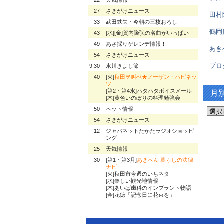
27
さきがけニュース
田村
33
武田鉄矢・今朝の三枚おろし
鶴岡
43
[水][金]賀内隆弘の名曲がいっぱい
49
あさ採りゲレンデ情報！
あき
54
さきがけニュース
ブロ
9:30
氷川きよし節
40
[火]
秋田ヲ叫べ★ノーザン・ハピネッ
ツ
[第2・第4水]ハタハタボイスメール
月
[木]黄色いのぼりの料理勉強会
50
ペット情報
54
さきがけニュース
12
ジャパネットたかたラジオショッピ
ング
25
天気情報
30
[第1・第3月]
あきべん 暮らしの法律
ナビ
[火]秋田市今週のいちネタ
[水]楽しい観光地情報
[木]あいば歯科のインプラント物語
[金]花徳「記念日に花束を」