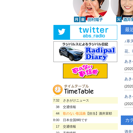
最
♪寒天
花、
あき
(202
あき
(202
あき
7:32
さきがけニュース
(202
38
交通情報
44
歌のない歌謡曲
【担当】酒井茉耶
カ
8:00
日本全国8時です
17
交通情報
酒井
22
天気情報