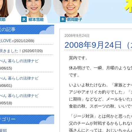
近の記事
2008年9月24日
LOVE♪
(2021/12/09)
2008年9月24日
咲きました！
(2020/07/20)
賀内です。
べん 暮らしの法律ナビ
休み明けで、一瞬、月曜のような
0/06/15)
です。
べん 暮らしの法律ナビ
いよいよ秋たけなわ、「家族とナ
0/06/01)
アジやアオリイカ釣りでした」「
べん 暮らしの法律ナビ
に期待」などなど、メールをいた
0/05/18)
食欲の秋、スポーツの秋、いいで
「ジージ対決」とは何かと思った
テゴリー
父のチームが対戦するかもしれな
孫さんにとっては、おじいちゃん
茉耶