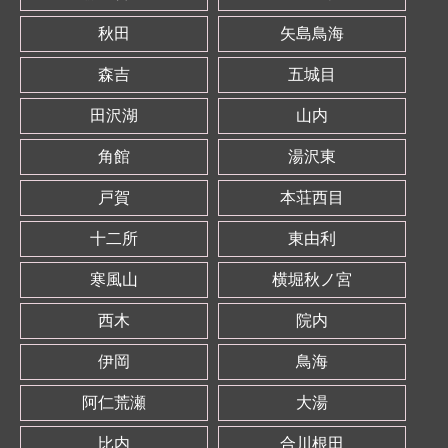
秋田
矢島鳥海
森吉
五城目
田沢湖
山内
角館
湯沢東
戸賀
本荘西目
十二所
東由利
寒風山
横堀秋ノ宮
西木
院内
伊岡
鳥海
阿仁荒瀬
大湯
比内
合川根田