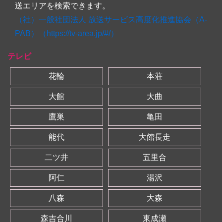
送エリアを検索できます。
（社）一般社団法人 放送サービス高度化推進協会（A-
PAB）（https://tv-area.jp/#/）
テレビ
花輪
本荘
大館
大曲
鷹巣
亀田
能代
大館長走
二ツ井
五里合
阿仁
湯沢
八森
大森
森吉合川
東成瀬