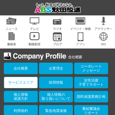
コーポレート
会社概要
企業理念
メッセージ
女性活躍
サービスエリア
採用情報
子育てサポート
個人情報
個人情報の
国民保護業務計画
保護方針
取り扱いについて
番組審議会
利用規約
緊急地震速報
リポート