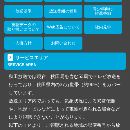
青少年向け
放送基準
放送番組の種別
推薦番組
視聴データの
Web広告について
社内見学
取り扱いについて
人権方針
お問い合わせ
サービスエリア
SERVICE AREA
秋田放送では現在、秋田局を含む53局でテレビ放送を
行っており、秋田県内の37万世帯（約96%）をカバー
しています。
放送エリア内であっても、気象状況による異常伝搬
や、地形・ビルなどによって電波が遮られる場合など
により視聴できないことがあります。
以下のＨＰより、ご視聴される地域の郵便番号から放