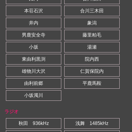
本荘石沢
合川三木田
井内
象潟
男鹿安全寺
藤里粕毛
小坂
湯瀬
東由利黒渕
院内西
雄物川大沢
仁賀保院内
由利前郷
平鹿馬鞍
小坂濁川
ラジオ
秋田 936kHz
浅舞 1485kHz