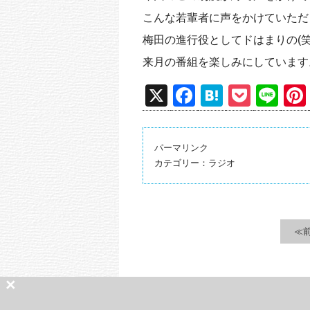
こんな若輩者に声をかけていただ
梅田の進行役としてドはまりの(
来月の番組を楽しみにしています
X
F
H
P
Li
a
at
o
n
c
e
ck
e
パーマリンク
e
n
et
カテゴリー：
ラジオ
b
a
o
o
≪
k
×