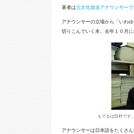
k
著者は
元文化放送アナウンサーで
アナウンサーの立場から「いわゆ
切りこんでいく本。去年１０月に
もでるは田村です
アナウンサーは日本語をたくさん