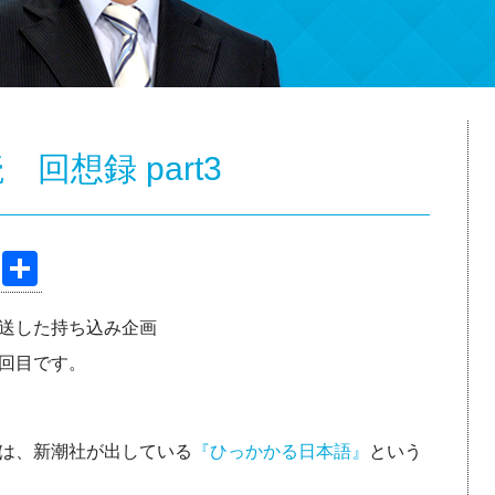
回想録 part3
Pi
共
nt
有
送した持ち込み企画
er
回目です。
e
st
は、新潮社が出している
『ひっかかる日本語』
という