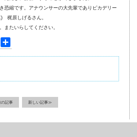
き恐縮です。アナウンサーの大先輩でありピカデリー
笑) 梶原しげるさん。
。またいらしてください。
Pi
共
nt
有
er
e
st
前の記事
新しい記事≫