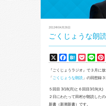
2013年04月26日
ごくじょうな朗読 
X
F
H
P
Li
a
at
o
n
『ごくじょうラジオ』で３月に放
c
e
ck
e
「
ごくじょうな朗読
」の回想録３
e
n
et
b
a
５回目 3/18(月)と６回目3/19(火)
o
２日にわたって田村が朗読したの
o
新書（新潮新書）です。