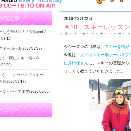
新の記事
2019年2月22日
＃10 スキーレッスン
ーなう最終回🎿！矢島part２
/03/11)
今シーズンの目標は、
スキーを格好
スキー場へ🏂
(2026/02/27)
今週は、
太平山スキー場オーパスプ
Iなう！阿仁スキー場へ🐶
仁井田保さん
に、スキーの基礎から
/02/20)
じっくり教えていただきました。
Iなう！ オーパスでスキーに
️❄️
(2026/02/17)
ーなうやってます
(2026/02/05)
テゴリー