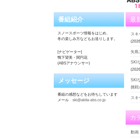
番組紹介
最
スノースポーツ情報をはじめ、
スキ
冬の楽しみ方などもお送りします。
(2026
矢島
[ナビゲーター]
鴨下望美・関円花
SK
(ABSアナウンサー)
(2026
メッセージ
SK
挑戦⛄
番組の感想などをお待ちしています
スキ
メール
ski@akita-abs.co.jp
カ
動画