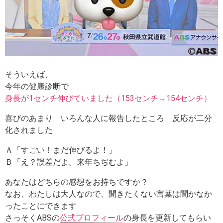
そういえば、
今年の健康診断で
身長が1センチ伸びていました（153センチ→154センチ）
喜びのあまり いろんな人に報告したところ 反応が二分
化されました
Ａ「すごい！まだ伸びるよ！」
Ｂ「え？誤差だよ。来年ちぢむよ」
あなたはどちらの感想をお持ちですか？
なお、わたしは大人なので、聞きたくない言葉は聞かなか
ったことにできます
さっそくABSの
公式プロフィール
の身長を更新してもらい