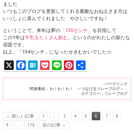
ました
いつもこのブログを更新してくれる素敵なおねえさま方は
いっしょに喜んでくれました やさしいですね！
ということで、来年は夢の
「155センチ」
を目指して
この1年は
牛乳をたくさん飲む
、というのがわたしの新たな
宿題です。
以上、「154センチ」になったせきむかいでした☆
X
F
H
P
Li
Pi
共
a
at
o
n
nt
有
ce
e
ck
e
er
パーマリンク
関連番組：
わ！わ！わ！ ～つなげるリレーブログ～
b
n
et
es
カテゴリー：
リレーブログ
o
a
t
o
← 新しい記事
1
…
3
4
5
6
7
8
k
9
…
175
前の記事 →