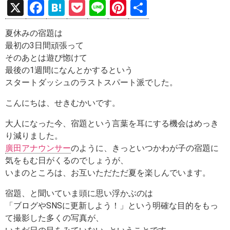
X
F
H
P
Li
Pi
共
a
at
o
n
nt
有
夏休みの宿題は
ce
e
ck
e
er
最初の3日間頑張って
b
n
et
es
そのあとは遊び惚けて
o
a
t
最後の1週間になんとかするという
スタートダッシュのラストスパート派でした。
o
k
こんにちは、せきむかいです。
大人になった今、宿題という言葉を耳にする機会はめっき
り減りました。
廣田アナウンサー
のように、きっといつかわが子の宿題に
気をもむ日がくるのでしょうが、
いまのところは、お互いただただ夏を楽しんでいます。
宿題、と聞いていま頭に思い浮かぶのは
「ブログやSNSに更新しよう！」という明確な目的をもっ
て撮影した多くの写真が、