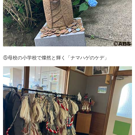
⑤母校の小学校で燦然と輝く「ナマハゲのケデ」