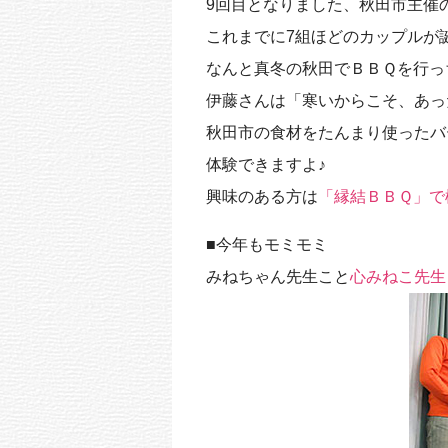
9回目となりました、秋田市主催
これまでに7組ほどのカップルが
なんと真冬の秋田でＢＢＱを行っ
伊藤さんは「寒いからこそ、あっ
秋田市の食材をたんまり使ったバ
体験できますよ♪
興味のある方は
「縁結ＢＢＱ」で
■今年もモミモミ
みねちゃん先生こと
心みねこ先生