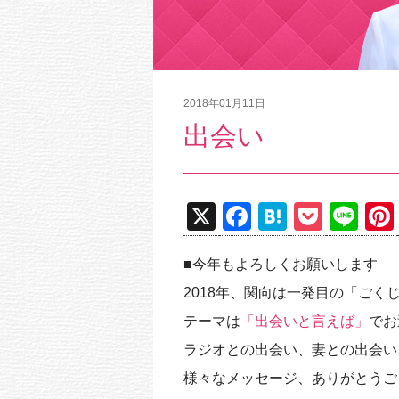
2018年01月11日
出会い
X
F
H
P
Li
a
at
o
n
■今年もよろしくお願いします
c
e
ck
e
2018年、関向は一発目の「ご
e
n
et
テーマは
「出会いと言えば」
でお
b
a
ラジオとの出会い、妻との出会い
o
様々なメッセージ、ありがとうご
o