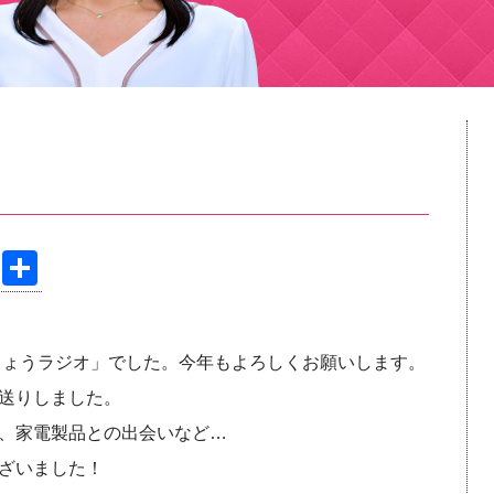
Pi
共
nt
有
er
くじょうラジオ」でした。今年もよろしくお願いします。
e
送りしました。
st
、家電製品との出会いなど…
ざいました！