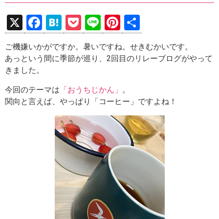
X
F
H
P
Li
Pi
共
a
at
o
n
nt
有
ご機嫌いかがですか。暑いですね。せきむかいです。
ce
e
ck
e
er
あっという間に季節が巡り、2回目のリレーブログがやって
b
n
et
es
きました。
o
a
t
今回のテーマは
「おうちじかん」
。
o
関向と言えば、やっぱり「コーヒー」ですよね！
k