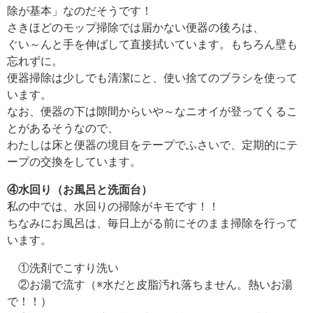
除が基本」なのだそうです！
さきほどのモップ掃除では届かない便器の後ろは、
ぐい～んと手を伸ばして直接拭いています。もちろん壁も
忘れずに。
便器掃除は少しでも清潔にと、使い捨てのブラシを使って
います。
なお、便器の下は隙間からいや～なニオイが登ってくるこ
とがあるそうなので、
わたしは床と便器の境目をテープでふさいで、定期的にテ
ープの交換をしています。
④水回り（お風呂と洗面台）
私の中では、水回りの掃除がキモです！！
ちなみにお風呂は、毎日上がる前にそのまま掃除を行って
います。
①洗剤でこすり洗い
②お湯で流す（※水だと皮脂汚れ落ちません。熱いお湯
で！！）