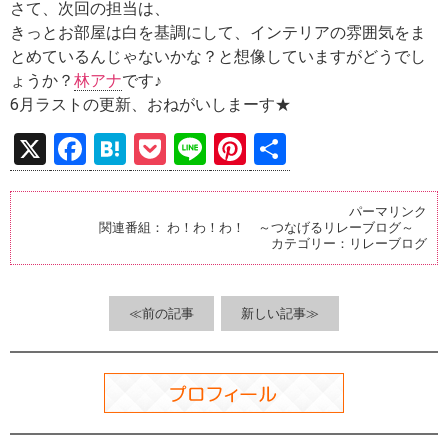
さて、次回の担当は、
きっとお部屋は白を基調にして、インテリアの雰囲気をま
とめているんじゃないかな？と想像していますがどうでし
ょうか？
林アナ
です♪
6月ラストの更新、おねがいしまーす★
X
F
H
P
Li
Pi
共
a
at
o
n
nt
有
ce
e
ck
e
er
パーマリンク
関連番組：
わ！わ！わ！ ～つなげるリレーブログ～
b
n
et
es
カテゴリー：
リレーブログ
o
a
t
o
≪前の記事
新しい記事≫
k