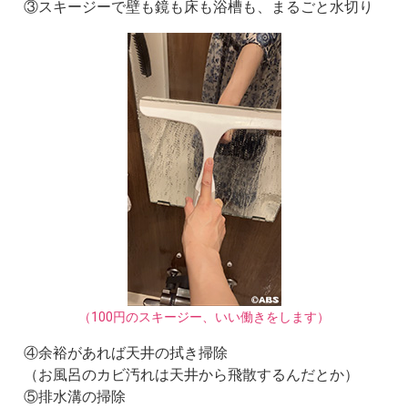
③スキージーで壁も鏡も床も浴槽も、まるごと水切り
（100円のスキージー、いい働きをします）
④余裕があれば天井の拭き掃除
（お風呂のカビ汚れは天井から飛散するんだとか）
⑤排水溝の掃除