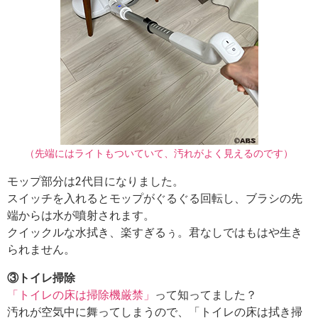
（先端にはライトもついていて、汚れがよく見えるのです）
モップ部分は2代目になりました。
スイッチを入れるとモップがぐるぐる回転し、ブラシの先
端からは水が噴射されます。
クイックルな水拭き、楽すぎるぅ。君なしではもはや生き
られません。
③トイレ掃除
「トイレの床は掃除機厳禁」
って知ってました？
汚れが空気中に舞ってしまうので、「トイレの床は拭き掃