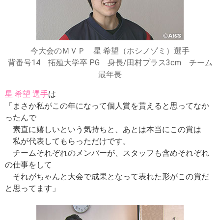
今大会のＭＶＰ 星 希望（ホシノゾミ）選手
背番号14 拓殖大学卒 PG 身長/田村プラス3cm チーム
最年長
星 希望 選手
は
「まさか私がこの年になって個人賞を貰えると思ってなか
ったんで
素直に嬉しいという気持ちと、あとは本当にこの賞は
私が代表してもらっただけです。
チームそれぞれのメンバーが、スタッフも含めそれぞれ
の仕事をして
それがちゃんと大会で成果となって表れた形がこの賞だ
と思ってます」