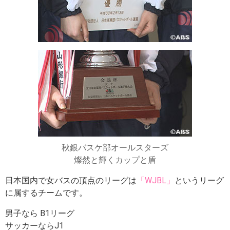
秋銀バスケ部オールスターズ
燦然と輝くカップと盾
日本国内で女バスの頂点のリーグは
「WJBL」
というリーグ
に属するチームです。
男子なら B1リーグ
サッカーならJ1