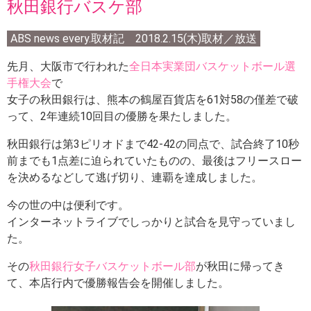
秋田銀行バスケ部
ABS news every.取材記 2018.2.15(木)取材／放送
先月、大阪市で行われた
全日本実業団バスケットボール選
手権大会
で
女子の秋田銀行は、熊本の鶴屋百貨店を61対58の僅差で破
って、2年連続10回目の優勝を果たしました。
秋田銀行は第3ピリオドまで42-42の同点で、試合終了10秒
前までも1点差に迫られていたものの、最後はフリースロー
を決めるなどして逃げ切り、連覇を達成しました。
今の世の中は便利です。
インターネットライブでしっかりと試合を見守っていまし
た。
その
秋田銀行女子バスケットボール部
が秋田に帰ってき
て、本店行内で優勝報告会を開催しました。