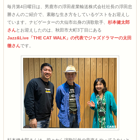
毎月第4日曜日は、男鹿市の浮田産業輸送株式会社社長の浮田忠
勝さんのご紹介で、素敵な生き方をしているゲストをお迎えし
ています。ナビゲーターの大仙市出身の演歌歌手、
杉本健太郎
さん
とお迎えしたのは、秋田市大町3丁目にある
Jazz&Live「THE CAT WALK」の代表でジャズドラマーの太田
徹さん
です。