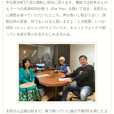
中心部大町3丁目に移転し現在に至ります。番組では杉本さんの
もう一つの名前KENが歌う（For You）を聴いて頂き、太田さん
に感想を述べていただいたところ、声が良いし歌がうまい。演
歌以外の音楽、何でもいけると思いますよ！と大絶賛。いつか
KEN（ケン）がジャズのライブハウス、キャットウォークで唄
っている姿が見られるかもしれませんね。
太田さんは猫が好きで、家で飼っていた猫が子猫2匹を残したま