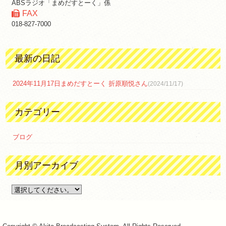
ABSラジオ「まめだすとーく」係
FAX
018-827-7000
最新の日記
2024年11月17日まめだすとーく 折原順悦さん
(2024/11/17)
カテゴリー
ブログ
月別アーカイブ