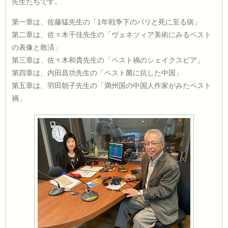
先生たちです。
第一章は、佐藤猛先生の「1年戦争下のパリと死に至る病」
第二章は、佐々木千佳先生の「ヴェネツィア美術にみるペスト
の表像と救済」
第三章は、佐々木和貴先生の「ペスト禍のシェイクスピア」
第四章は、内田昌功先生の「ペスト菌に抗した中国」
第五章は、羽田朝子先生の「満州国の中国人作家がみたペスト
禍」