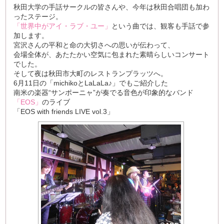
秋田大学の手話サークルの皆さんや、今年は秋田合唱団も加わ
ったステージ。
「世界中がアイ・ラブ・ユー」
という曲では、観客も手話で参
加します。
宮沢さんの平和と命の大切さへの思いが伝わって、
会場全体が、あたたかい空気に包まれた素晴らしいコンサート
でした。
そして夜は秋田市大町のレストランプラッツへ。
6月11日の「michikoとLaLaLa♪」でもご紹介した
南米の楽器“サンポーニャ”が奏でる音色が印象的なバンド
「EOS」
のライブ
「EOS with friends LIVE vol.3」