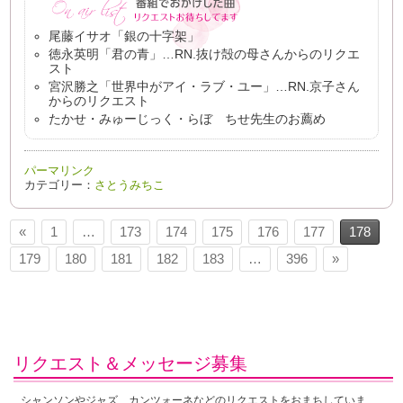
尾藤イサオ「銀の十字架」
徳永英明「君の青」…RN.抜け殻の母さんからのリクエ
スト
宮沢勝之「世界中がアイ・ラブ・ユー」…RN.京子さん
からのリクエスト
たかせ・みゅーじっく・らぼ ちせ先生のお薦め
パーマリンク
カテゴリー：
さとうみちこ
«
1
…
173
174
175
176
177
178
179
180
181
182
183
…
396
»
リクエスト＆メッセージ募集
シャンソンやジャズ、カンツォーネなどのリクエストをおまちしていま