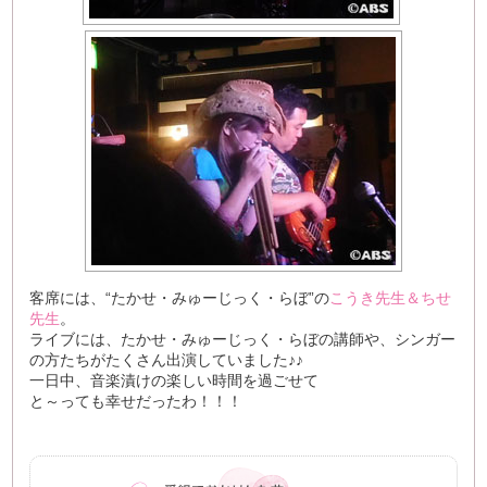
客席には、“たかせ・みゅーじっく・らぼ”の
こうき先生＆ちせ
先生
。
ライブには、たかせ・みゅーじっく・らぼの講師や、シンガー
の方たちがたくさん出演していました♪♪
一日中、音楽漬けの楽しい時間を過ごせて
と～っても幸せだったわ！！！