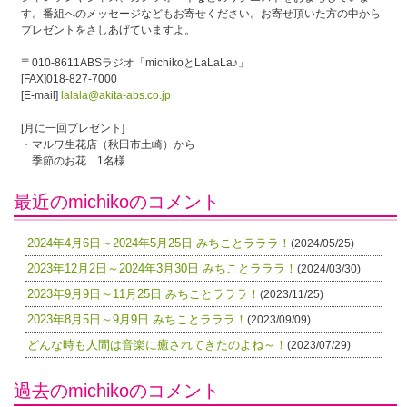
す。番組へのメッセージなどもお寄せください。お寄せ頂いた方の中から
プレゼントをさしあげていますよ。
〒010-8611ABSラジオ「michikoとLaLaLa♪」
[FAX]018-827-7000
[E-mail]
lalala@akita-abs.co.jp
[月に一回プレゼント]
・マルワ生花店（秋田市土崎）から
季節のお花…1名様
最近のmichikoのコメント
2024年4月6日～2024年5月25日 みちことラララ！
(2024/05/25)
2023年12月2日～2024年3月30日 みちことラララ！
(2024/03/30)
2023年9月9日～11月25日 みちことラララ！
(2023/11/25)
2023年8月5日～9月9日 みちことラララ！
(2023/09/09)
どんな時も人間は音楽に癒されてきたのよね～！
(2023/07/29)
過去のmichikoのコメント