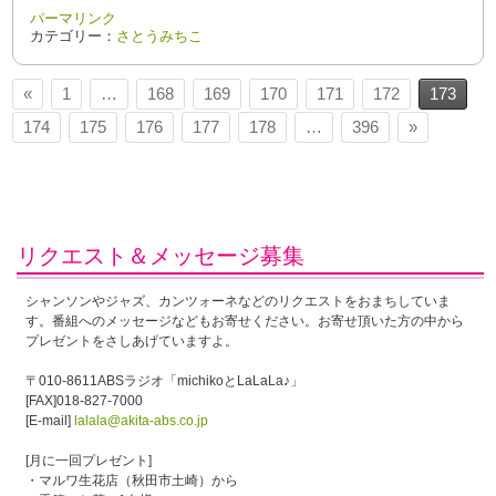
パーマリンク
カテゴリー：
さとうみちこ
«
1
…
168
169
170
171
172
173
174
175
176
177
178
…
396
»
リクエスト＆メッセージ募集
シャンソンやジャズ、カンツォーネなどのリクエストをおまちしていま
す。番組へのメッセージなどもお寄せください。お寄せ頂いた方の中から
プレゼントをさしあげていますよ。
〒010-8611ABSラジオ「michikoとLaLaLa♪」
[FAX]018-827-7000
[E-mail]
lalala@akita-abs.co.jp
[月に一回プレゼント]
・マルワ生花店（秋田市土崎）から