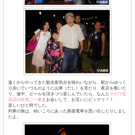
遠くからやってきた観光客気分を味わいながら、駅からゆっく
り歩いていつものように山車（だし）を見たり、夜店を覗いた
り、途中、ビールを頂きつつ楽しんでいたら、なんと
マルワ生
花店の社長ご一家
とお会いして、お互いにビックリ！！
楽しいひと時でした。
列車の旅は、幼いころにあった路面電車を思い出したりしまし
たよ。