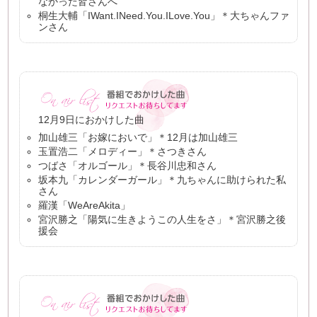
なかった皆さんへ
桐生大輔「IWant.INeed.You.ILove.You」＊大ちゃんファ
ンさん
12月9日におかけした曲
加山雄三「お嫁においで」＊12月は加山雄三
玉置浩二「メロディー」＊さつきさん
つばさ「オルゴール」＊長谷川忠和さん
坂本九「カレンダーガール」＊九ちゃんに助けられた私
さん
羅漢「WeAreAkita」
宮沢勝之「陽気に生きようこの人生をさ」＊宮沢勝之後
援会