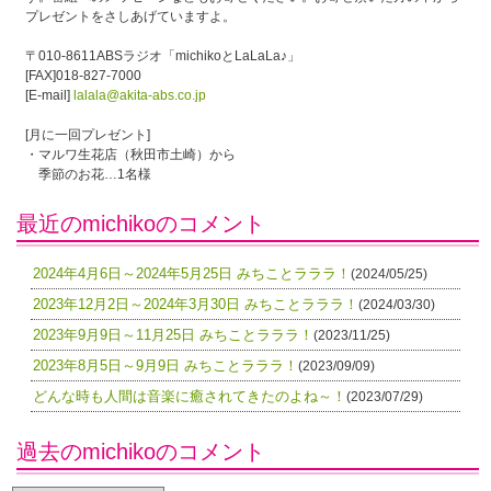
プレゼントをさしあげていますよ。
〒010-8611ABSラジオ「michikoとLaLaLa♪」
[FAX]018-827-7000
[E-mail]
lalala@akita-abs.co.jp
[月に一回プレゼント]
・マルワ生花店（秋田市土崎）から
季節のお花…1名様
最近のmichikoのコメント
2024年4月6日～2024年5月25日 みちことラララ！
(2024/05/25)
2023年12月2日～2024年3月30日 みちことラララ！
(2024/03/30)
2023年9月9日～11月25日 みちことラララ！
(2023/11/25)
2023年8月5日～9月9日 みちことラララ！
(2023/09/09)
どんな時も人間は音楽に癒されてきたのよね～！
(2023/07/29)
過去のmichikoのコメント