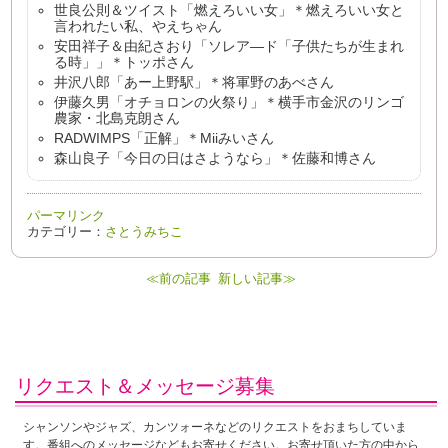
世良公則＆ツイスト「燃えろいい女」＊燃えろいい女と
言われたい私、やえちゃん
安田祥子＆由紀さおり「ソレア―ド「子供たちが生まれ
る時」」＊トッポさん
井沢八郎「あー上野駅」＊将軍野のあべさん
伊藤久男「オチョロンの火祭り」＊横手市金沢のリンゴ
農家・北島克朗さん
RADWIMPS「正解」＊Miiみいさん
森山良子「今日の日はさようなら」＊佐藤和博さん
パーマリンク
カテゴリー：
さとうみちこ
≪前の記事
新しい記事≫
リクエスト＆メッセージ募集
シャンソンやジャズ、カンツォーネなどのリクエストをおまちしていま
す。番組へのメッセージなどもお寄せください。お寄せ頂いた方の中から