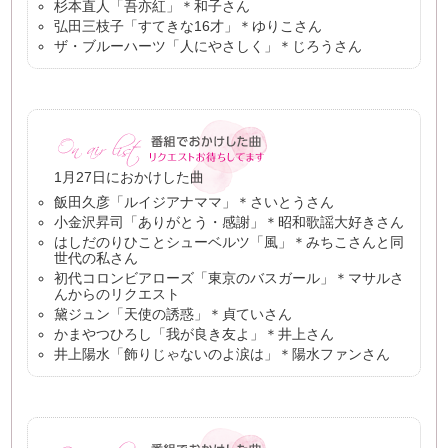
杉本直人「吾亦紅」＊和子さん
弘田三枝子「すてきな16才」＊ゆりこさん
ザ・ブルーハーツ「人にやさしく」＊じろうさん
1月27日におかけした曲
飯田久彦「ルイジアナママ」＊さいとうさん
小金沢昇司「ありがとう・感謝」＊昭和歌謡大好きさん
はしだのりひことシューベルツ「風」＊みちこさんと同
世代の私さん
初代コロンビアローズ「東京のバスガール」＊マサルさ
んからのリクエスト
黛ジュン「天使の誘惑」＊貞ていさん
かまやつひろし「我が良き友よ」＊井上さん
井上陽水「飾りじゃないのよ涙は」＊陽水ファンさん