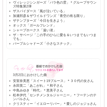
ヴィレッジシンガーズ「バラ色の雲」＊グループサウン
ズ特集第2弾
ザスパイダース「風が泣いている」
加瀬邦彦＆ザワイルドワンズ「青空の有る限り」
ザテンプターズ「今日を生きよう」
オックス「ガールフレンド」
シャープホークス「遠い渚」
ザ・サベージ「この手のひらに愛を＆いつまでもいつま
でも」
パープルシャドーズ「小さなスナック」
3月2日におかけした曲
安室奈美恵「スイート19ブルース」＊３０代の女さん
永田英二「あこがれ」＊和子さん
中島みゆき「時代」＊恵美子さん
松本伊代「センチメンタルジャーニー」＊フーテンのテ
ンパルさん
クリスティー「イエローリバー」＊愛しのジョジョさん