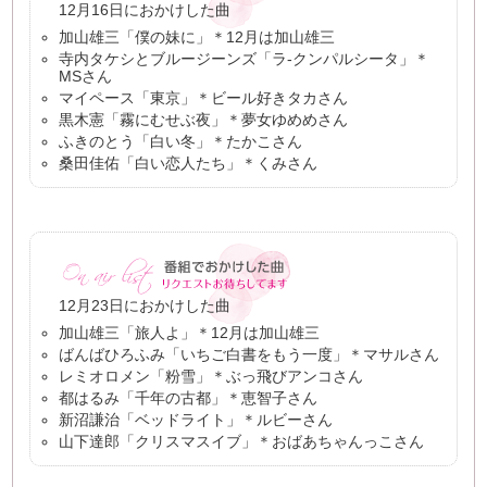
12月16日におかけした曲
加山雄三「僕の妹に」＊12月は加山雄三
寺内タケシとブルージーンズ「ラ-クンパルシータ」＊
MSさん
マイペース「東京」＊ビール好きタカさん
黒木憲「霧にむせぶ夜」＊夢女ゆめめさん
ふきのとう「白い冬」＊たかこさん
桑田佳佑「白い恋人たち」＊くみさん
12月23日におかけした曲
加山雄三「旅人よ」＊12月は加山雄三
ばんばひろふみ「いちご白書をもう一度」＊マサルさん
レミオロメン「粉雪」＊ぶっ飛びアンコさん
都はるみ「千年の古都」＊恵智子さん
新沼謙治「ベッドライト」＊ルビーさん
山下達郎「クリスマスイブ」＊おばあちゃんっこさん