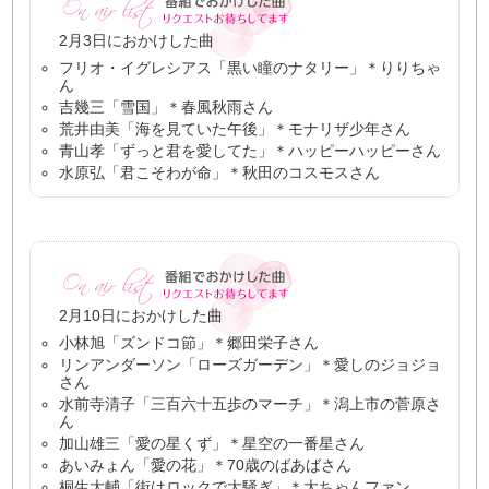
2月3日におかけした曲
フリオ・イグレシアス「黒い瞳のナタリー」＊りりちゃ
ん
吉幾三「雪国」＊春風秋雨さん
荒井由美「海を見ていた午後」＊モナリザ少年さん
青山孝「ずっと君を愛してた」＊ハッピーハッピーさん
水原弘「君こそわが命」＊秋田のコスモスさん
2月10日におかけした曲
小林旭「ズンドコ節」＊郷田栄子さん
リンアンダーソン「ローズガーデン」＊愛しのジョジョ
さん
水前寺清子「三百六十五歩のマーチ」＊潟上市の菅原さ
ん
加山雄三「愛の星くず」＊星空の一番星さん
あいみょん「愛の花」＊70歳のばあばさん
桐生大輔「街はロックで大騒ぎ」＊大ちゃんファン