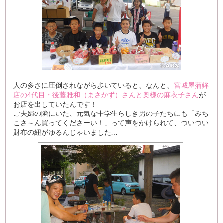
人の多さに圧倒されながら歩いていると、なんと、
宮城屋蒲鉾
店の4代目・後藤雅和（まさかず）さんと奥様の麻衣子さん
が
お店を出していたんです！
ご夫婦の隣にいた、元気な中学生らしき男の子たちにも「みち
こさ～ん買ってくださーい！」って声をかけられて、ついつい
財布の紐がゆるんじゃいました…