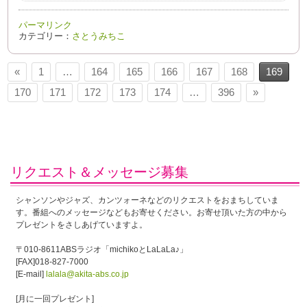
パーマリンク
カテゴリー：
さとうみちこ
«
1
…
164
165
166
167
168
169
170
171
172
173
174
…
396
»
リクエスト＆メッセージ募集
シャンソンやジャズ、カンツォーネなどのリクエストをおまちしていま
す。番組へのメッセージなどもお寄せください。お寄せ頂いた方の中から
プレゼントをさしあげていますよ。
〒010-8611ABSラジオ「michikoとLaLaLa♪」
[FAX]018-827-7000
[E-mail]
lalala@akita-abs.co.jp
[月に一回プレゼント]