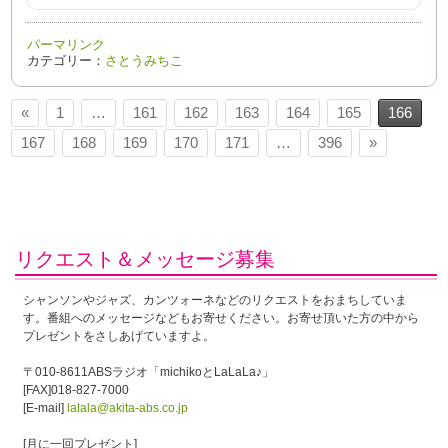
パーマリンク
カテゴリー：
さとうみちこ
«
1
…
161
162
163
164
165
166
167
168
169
170
171
…
396
»
リクエスト＆メッセージ募集
シャンソンやジャズ、カンツォーネなどのリクエストをおまちしていま
す。番組へのメッセージなどもお寄せください。お寄せ頂いた方の中から
プレゼントをさしあげていますよ。
〒010-8611ABSラジオ「michikoとLaLaLa♪」
[FAX]018-827-7000
[E-mail]
lalala@akita-abs.co.jp
[月に一回プレゼント]