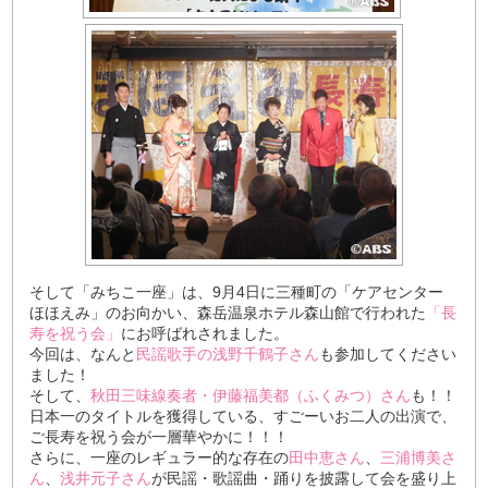
そして「みちこ一座」は、9月4日に三種町の「ケアセンター
ほほえみ」のお向かい、森岳温泉ホテル森山館で行われた
「長
寿を祝う会」
にお呼ばれされました。
今回は、なんと
民謡歌手の浅野千鶴子さん
も参加してください
ました！
そして、
秋田三味線奏者・伊藤福美都（ふくみつ）さん
も！！
日本一のタイトルを獲得している、すごーいお二人の出演で、
ご長寿を祝う会が一層華やかに！！！
さらに、一座のレギュラー的な存在の
田中恵さん
、
三浦博美さ
ん
、
浅井元子さん
が民謡・歌謡曲・踊りを披露して会を盛り上