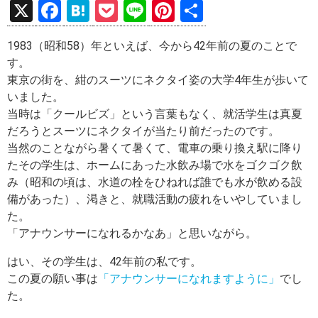
X
F
H
P
Li
Pi
共
a
at
o
n
nt
有
1983（昭和58）年といえば、今から42年前の夏のことで
ce
e
ck
e
er
す。
b
n
et
es
東京の街を、紺のスーツにネクタイ姿の大学4年生が歩いて
o
a
t
いました。
当時は「クールビズ」という言葉もなく、就活学生は真夏
o
だろうとスーツにネクタイが当たり前だったのです。
k
当然のことながら暑くて暑くて、電車の乗り換え駅に降り
たその学生は、ホームにあった水飲み場で水をゴクゴク飲
み（昭和の頃は、水道の栓をひねれば誰でも水が飲める設
備があった）、渇きと、就職活動の疲れをいやしていまし
た。
「アナウンサーになれるかなあ」と思いながら。
はい、その学生は、42年前の私です。
この夏の願い事は
「アナウンサーになれますように」
でし
た。