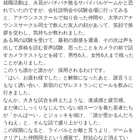
就職活動は、火花がバチバチ散るサバイバルゲームかと恐
れていたのですが、会社説明会や試験会場に行ってみる
と、アナウンススクールで知り合った仲間や、大学のアナ
ウンスサークル同士で飲んだ友人の顔があって、笑顔で挨
拶を交わし、気持ちが救われました。
ある局の試験を受けて、最初の面接を通過、その次は声を
出して原稿を読む音声試験、思ったことをカメラの前で話
すカメラテストなどを経て、男性6人、女性6人まで残った
ことがありました。
このうち誰かと誰かが、採用されるわけです。
「はい、お疲れ様でした」と解散になったあと、誰言うと
もなく誘い合い、新宿のピザレストランにビールを飲みに
行きました。
なんか、大きな試合を終えたような、達成感と疲労感。
まだ体にしっくりなじんでいない紺スーツを着た若者たち
が「かんぱーい」とジョッキを傾け、「誰が受かるんだろ
うねえ」と、そんな話で盛り上がりました。
この段階になると、ライバルとか敵と言うより、ゲームを
クリアした仲間同士という感覚で、対抗心など消えてい