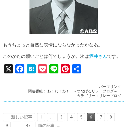
もうちょっと自然な表情にならなかったかなあ。
このかたの願いごとは何でしょうか。次は
酒井さん
です。
X
F
H
P
Li
Pi
共
a
at
o
n
nt
有
ce
e
ck
e
er
パーマリンク
関連番組：
わ！わ！わ！ ～つなげるリレーブログ～
b
n
et
es
カテゴリー：
リレーブログ
o
a
t
o
← 新しい記事
1
…
3
4
5
6
7
8
k
9
…
47
前の記事 →