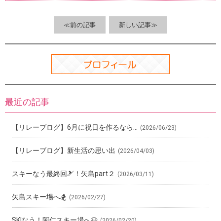
o
a
t
o
≪前の記事
新しい記事≫
k
最近の記事
【リレーブログ】6月に祝日を作るなら…
(2026/06/23)
【リレーブログ】新生活の思い出
(2026/04/03)
スキーなう最終回🎿！矢島part２
(2026/03/11)
矢島スキー場へ🏂
(2026/02/27)
SKIなう！阿仁スキー場へ🐶
(2026/02/20)