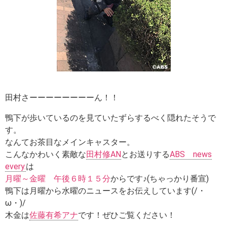
田村さーーーーーーーーん！！
鴨下が歩いているのを見ていたずらするべく隠れたそうで
す。
なんてお茶目なメインキャスター。
こんなかわいく素敵な
田村修AN
とお送りする
ABS news
every.
は
月曜～金曜 午後６時１５分
からです♪(ちゃっかり番宣)
鴨下は月曜から水曜のニュースをお伝えしています(/・
ω・)/
木金は
佐藤有希アナ
です！ぜひご覧ください！