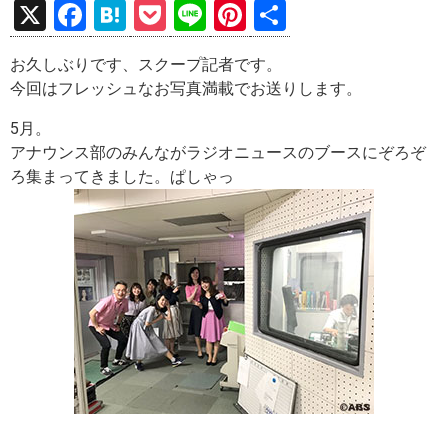
X
F
H
P
Li
Pi
共
a
at
o
n
nt
有
お久しぶりです、スクープ記者です。
ce
e
ck
e
er
今回はフレッシュなお写真満載でお送りします。
b
n
et
es
5月。
o
a
t
アナウンス部のみんながラジオニュースのブースにぞろぞ
o
ろ集まってきました。ぱしゃっ
k