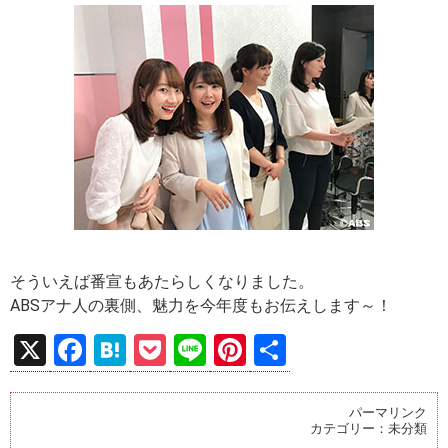
そういえば番宣もあたらしくなりました。
ABSアナ人の裏側、魅力を今年度もお伝えします～！
X
F
H
P
Li
Pi
共
a
at
o
n
nt
有
ce
e
ck
e
er
パーマリンク
カテゴリー：
未分類
b
n
et
es