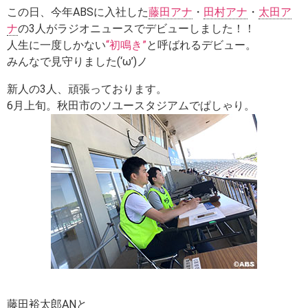
この日、今年ABSに入社した
藤田アナ
・
田村アナ
・
太田ア
ナ
の3人がラジオニュースでデビューしました！！
人生に一度しかない
“初鳴き”
と呼ばれるデビュー。
みんなで見守りました(‘ω’)ノ
新人の3人、頑張っております。
6月上旬。秋田市のソユースタジアムでぱしゃり。
藤田裕太郎ANと