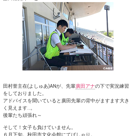
田村誉主在(よしゅあ)ANが、先輩
廣田アナ
の下で実況練習
をしておりました。
アドバイスを聞いていると廣田先輩の背中がますます大き
く見えます…。
後輩たち頑張れ～
そして！女子も負けていません。
６月下旬。秋田市文化会館にてぱしゃり。