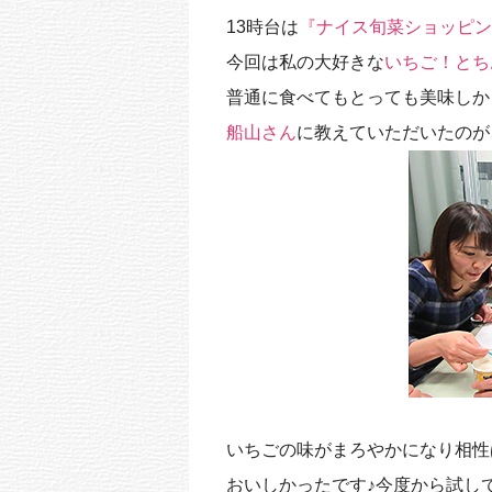
k
13時台は
『ナイス旬菜ショッピン
今回は私の大好きな
いちご！とち
普通に食べてもとっても美味しか
船山さん
に教えていただいたのが
いちごの味がまろやかになり相性
おいしかったです♪今度から試し