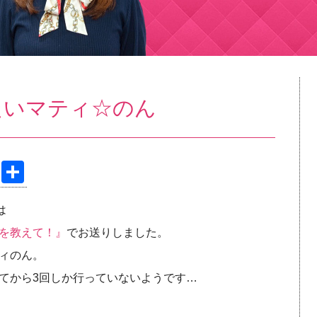
たいマティ☆のん
Pi
共
nt
有
は
er
を教えて！』
でお送りしました。
e
ィのん。
st
てから3回しか行っていないようです…