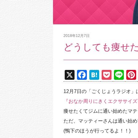
2018年12月7日
どうしても痩せ
X
F
H
P
Li
a
at
o
n
12月7日の「ごくじょうラジオ」
c
e
ck
e
『おなか周りにきくエクササイズ
e
n
et
痩せたくてジムに通い始めたマテ
b
a
ただ、マッティーさんは通い始め
o
(鴨下のほうが行ってるよ！！)
o