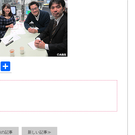
Pi
共
nt
有
er
e
st
前の記事
新しい記事≫