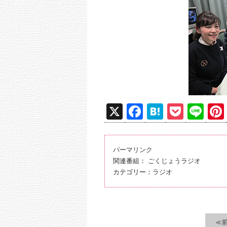
X
F
H
P
Li
a
at
o
n
c
e
ck
e
パーマリンク
e
n
et
関連番組：
ごくじょうラジオ
b
a
カテゴリー：
ラジオ
o
o
k
≪