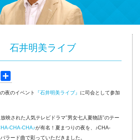
り 石井明美ライブ
Pi
共
nt
有
りの夜のイベント
『石井明美ライブ』
に司会として参加
er
e
st
に放映された人気テレビドラマ"男女七人夏物語"のテー
CHA-CHA-CHA♪
が有名！夏まつりの夜を、♪CHA-
曲やバラード曲で彩っていただきました。