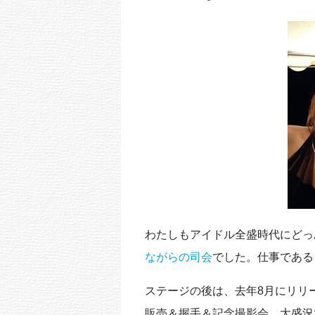
k
わたしもアイドル全盛時代にどっ
ながらの司会
でした。仕事である
ステージの後は、去年8月にリリー
販売＆握手＆記念撮影会。大盛況