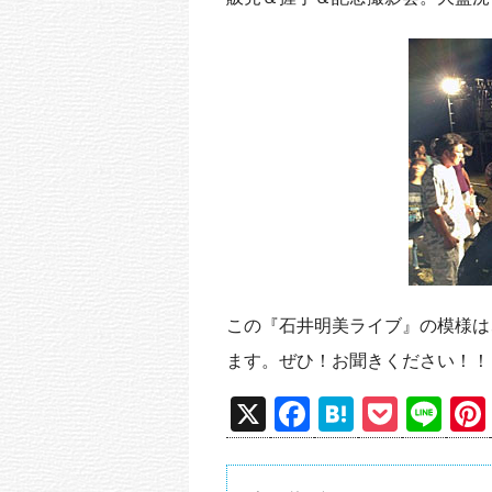
この『石井明美ライブ』の模様は
ます。ぜひ！お聞きください！！
X
F
H
P
Li
a
at
o
n
c
e
ck
e