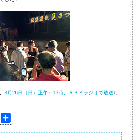
、
8月26日（日）正午～13時、ＡＢＳラジオで放送
し
Pi
共
nt
有
er