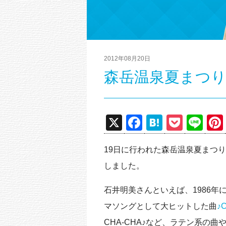
2012年08月20日
森岳温泉夏まつ
X
F
H
P
Li
a
at
o
n
19日に行われた森岳温泉夏まつ
c
e
ck
e
しました。
e
n
et
b
a
石井明美さんといえば、1986年
o
マソングとして大ヒットした曲
♪
o
CHA-CHA♪など、ラテン系の