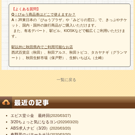
【よくある質問】
Q：
びゅう商品券はどこで使えますか？
A：
JR東日本の「びゅうプラザ」や「みどりの窓口」で、きっぷやチケ
ット、国内・国外の旅行商品がご購入いただけます。
また、有名デパート、駅ビル、KIOSKなどで幅広くご利用いただけま
す。
駅以外に秋田県内でご利用可能なお店
西武百貨店（秋田）、秋田アルス、秋田トピコ、タカヤナギ（グランマ
ート）、秋田生鮮市場（保戸野）、生鮮いちばん（土崎）
一覧に戻る
エビス堂☆金 最終回
(2020/03/27)
3/20ちょっと気になるヨン
(2020/03/20)
ABS求人ナビ（3/20）
(2020/03/20)
春野菜のバターみそ汁
(2020/03/20)