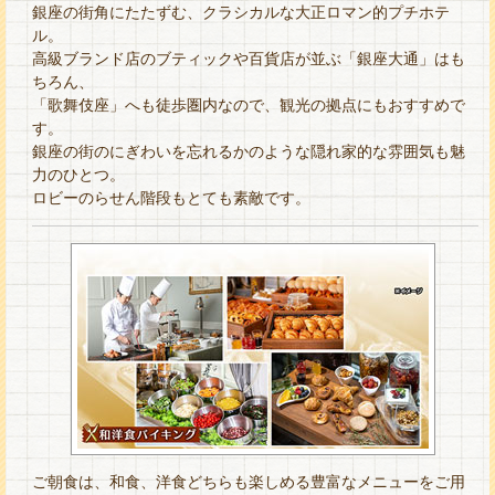
銀座の街角にたたずむ、クラシカルな大正ロマン的プチホテ
ル。
高級ブランド店のブティックや百貨店が並ぶ「銀座大通」はも
ちろん、
「歌舞伎座」へも徒歩圏内なので、観光の拠点にもおすすめで
す。
銀座の街のにぎわいを忘れるかのような隠れ家的な雰囲気も魅
力のひとつ。
ロビーのらせん階段もとても素敵です。
ご朝食は、和食、洋食どちらも楽しめる豊富なメニューをご用