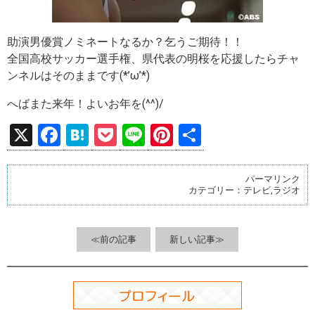
助演男優賞ノミネートなるか？乞うご期待！！
全国高校サッカー選手権、県代表の明桜を応援したらチャ
ンネルはそのままです(*’ω’*)
へばまた来年！よいお年を(^^)/
X
F
H
P
Li
Pi
共
a
at
o
n
nt
有
ce
e
ck
e
er
パーマリンク
カテゴリー：
テレビ
,
ラジオ
b
n
et
es
o
a
t
o
≪前の記事
新しい記事≫
k