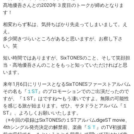
髙地優吾さんとの2020年３度目のトークが締めとなりま
す！
相変わらず私は、気持ちばかり先走ってしまいまして。え
え。
多少聞きづらいところがあると思いますが、お察し下さ
い。笑
短い時間ではありますが、SixTONESのこと、そして笑顔担
当・髙地優吾さんのことをもっと知っていただければと思
います。
来年1月6日にリリースとなるSixTONESファーストアルバム
その名も『
１ST
』のプロモーションでのご出演だったので
すが、『１ST』はですね〜もう凄いですよ。無限の可能性
を感じる旅が始まります。ぜひ、サタドラとアルバム『１
ST』、よろしくお願いいたします。
（※今回の収録はSixTONESの１STアルバムdigeST movie、
4thシングル発売決定の解禁前、楽曲『
ＳＴ
』のTV初披露