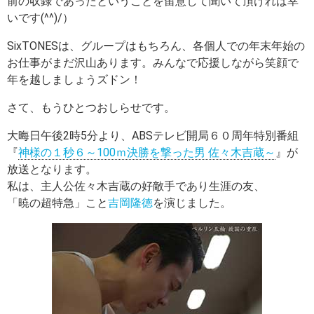
前の収録であったということを留意して聞いて頂ければ幸
いです(^^)/）
SixTONESは、グループはもちろん、各個人での年末年始の
お仕事がまだ沢山あります。みんなで応援しながら笑顔で
年を越しましょうズドン！
さて、もうひとつおしらせです。
大晦日午後2時5分より、ABSテレビ開局６０周年特別番組
『
神様の１秒６～100ｍ決勝を撃った男 佐々木吉蔵～
』が
放送となります。
私は、主人公佐々木吉蔵の好敵手であり生涯の友、
「暁の超特急」こと
吉岡隆徳
を演じました。