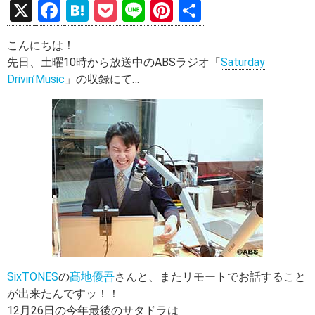
X
F
H
P
Li
Pi
共
a
at
o
n
nt
有
こんにちは！
ce
e
ck
e
er
先日、土曜10時から放送中のABSラジオ「
Saturday
b
n
et
es
Drivin’Music
」の収録にて…
o
a
t
o
k
SixTONES
の
髙地優吾
さんと、またリモートでお話すること
が出来たんですッ！！
12月26日の今年最後のサタドラは