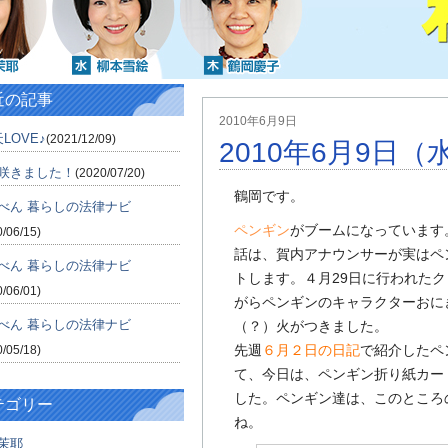
近の記事
2010年6月9日
LOVE♪
(2021/12/09)
2010年6月9日（
咲きました！
(2020/07/20)
鶴岡です。
べん 暮らしの法律ナビ
ペンギン
がブームになっています
0/06/15)
話は、賀内アナウンサーが実はペ
べん 暮らしの法律ナビ
トします。４月29日に行われた
0/06/01)
がらペンギンのキャラクターおに
べん 暮らしの法律ナビ
（？）火がつきました。
先週
６月２日の日記
で紹介したペ
0/05/18)
て、今日は、ペンギン折り紙カー
した。ペンギン達は、このところ
テゴリー
ね。
茉耶