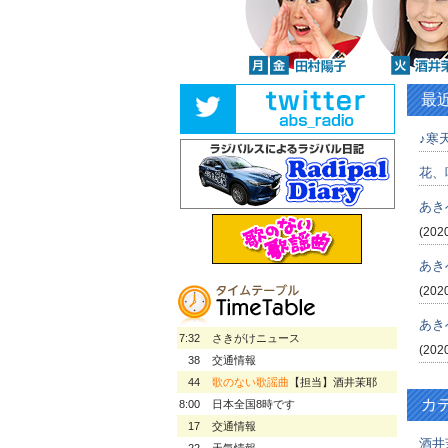
最
♪寒天
花、
あき
(202
あき
(202
あき
7:32
さきがけニュース
(202
38
交通情報
44
歌のない歌謡曲
【担当】酒井茉耶
カ
8:00
日本全国8時です
17
交通情報
酒井
22
天気情報