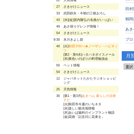
27
さきがけニュース
田村
33
武田鉄矢・今朝の三枚おろし
鶴岡
43
[水][金]賀内隆弘の名曲がいっぱい
49
あさ採りゲレンデ情報！
あき
54
さきがけニュース
ブロ
9:30
氷川きよし節
40
[火]
秋田ヲ叫べ★ノーザン・ハピネッ
ツ
[第2・第4水]ハタハタボイスメール
月
[木]黄色いのぼりの料理勉強会
50
ペット情報
54
さきがけニュース
12
ジャパネットたかたラジオショッピ
ング
25
天気情報
30
[第1・第3月]
あきべん 暮らしの法律
ナビ
[火]秋田市今週のいちネタ
[水]楽しい観光地情報
[木]あいば歯科のインプラント物語
[金]花徳「記念日に花束を」