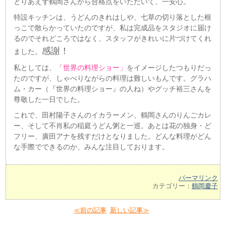
とりあえず鶴岡さんから合格点をいただいて、一安心。
特設キッチンは、うどんのきれはしや、七草の切り落とした根
っこで散らかっていたのですが、私は完成品をスタジオに届け
るのでそれどころではなく、スタッフがきれいに片づけてくれ
感謝！
ました。
私としては、
「世界の料理ショー」
をイメージしたつもりだっ
たのですが、しゃべりながらの料理は難しいもんです。グラハ
ム・カー（『世界の料理ショー』の人ね）やグッチ裕三さんを
尊敬した一日でした。
これで、田村陽子さんのイカラーメン、鶴岡さんのりんごカレ
ー、そして不肖私の稲庭うどん粥と一巡。あとは花の独身・ど
フリー、廣田アナを残すだけとなりました。どんな料理がどん
な手際でできるのか、みんな注目しております。
パーマリンク
カテゴリー：
鶴岡慶子
≪前の記事
新しい記事≫