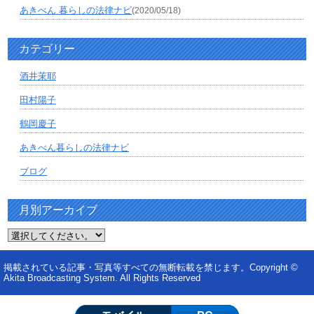
あきべん 暮らしの法律ナビ
(2020/05/18)
カテゴリー
酒井茉耶
田村陽子
鶴岡慶子
あきべん暮らしの法律ナビ
ブログ
月別アーカイブ
掲載されている記事・写真等すべての無断転載を禁じます。Copyright ©
Akita Broadcasting System. All Rights Reserved