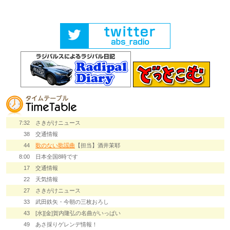
7:32
さきがけニュース
38
交通情報
44
歌のない歌謡曲
【担当】酒井茉耶
8:00
日本全国8時です
17
交通情報
22
天気情報
27
さきがけニュース
33
武田鉄矢・今朝の三枚おろし
43
[水][金]賀内隆弘の名曲がいっぱい
49
あさ採りゲレンデ情報！