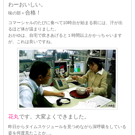
わーおいしい。
合格！
味の部＝
コマーシャルのたびに食べて10時台が始まる前には、汗が出
るほど体が温まりました。
おかゆは、自宅で炊きあげると１時間以上かかっちゃいます
が、これは良いですね。
花丸
です。大変よくできました。
昨日からタイムスケジュールを見つめながら深呼吸をしている
姿を何度見たことか...。