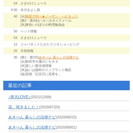
54
さきがけニュース
9:30
氷川きよし節
40
[火]
秋田ヲ叫べ★ノーザン・ハピネッツ
[第2・第4水]ハタハタボイスメール
[木]黄色いのぼりの料理勉強会
50
ペット情報
54
さきがけニュース
12
ジャパネットたかたラジオショッピング
25
天気情報
30
[第1・第3月]
あきべん 暮らしの法律ナビ
[火]秋田市今週のいちネタ
[水]楽しい観光地情報
[木]あいば歯科のインプラント物語
[金]花徳「記念日に花束を」
最近の記事
♪寒天LOVE♪
(2021/12/09)
花、咲きました！
(2020/07/20)
あきべん 暮らしの法律ナビ
(2020/06/15)
あきべん 暮らしの法律ナビ
(2020/06/01)