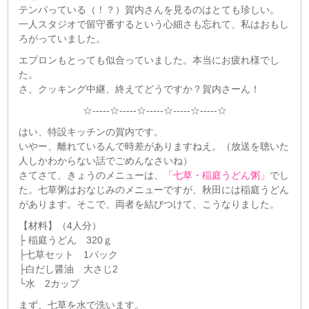
テンパっている（！？）賀内さんを見るのはとても珍しい。
一人スタジオで留守番するという心細さも忘れて、私はおもし
ろがっていました。
エプロンもとっても似合っていました。本当にお疲れ様でし
た。
さ、クッキング中継、終えてどうですか？賀内さーん！
☆-----☆-----☆-----☆-----☆-----☆
はい、特設キッチンの賀内です。
いやー、離れているんで時差がありますねえ。（放送を聴いた
人しかわからない話でごめんなさいね）
さてさて、きょうのメニューは、
「七草・稲庭うどん粥」
でし
た。七草粥はおなじみのメニューですが、秋田には稲庭うどん
があります。そこで、両者を結びつけて、こうなりました。
【材料】（4人分）
├ 稲庭うどん 320ｇ
├七草セット 1パック
├白だし醤油 大さじ2
└水 2カップ
まず、七草を水で洗います。