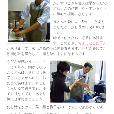
が、すりこぎを使えば早かったで
すね。この作業、やっているうち
に無心の境地になります。
うどんの袋には「5分半」とあり
ましたが、少し長めに6分ゆでま
した。
ゆで上がったら、ざるにあけま
す。このとき、
ちょっとした工夫
がありまして、私はざるの下に丼を置きます。うどんをゆでた
熱湯が丼を満たして、器も熱いままになるのです。
うどんが熱いうちに、さ
っそく丼へ。細かくなっ
たうどんは、さいばしを
受けつけませんから、お
たまであけます。すこし
くらいゆで過ぎでも、ゆ
で足りなくても、あまり
気にせず行きましょう。
だし汁をかけて、菜っ葉と梅干をのっけて、できあがりです。