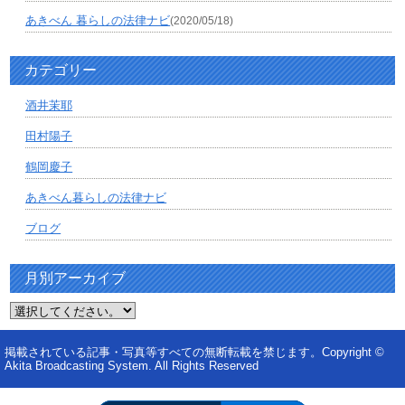
あきべん 暮らしの法律ナビ
(2020/05/18)
カテゴリー
酒井茉耶
田村陽子
鶴岡慶子
あきべん暮らしの法律ナビ
ブログ
月別アーカイブ
掲載されている記事・写真等すべての無断転載を禁じます。Copyright ©
Akita Broadcasting System. All Rights Reserved