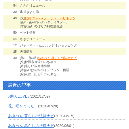
54
さきがけニュース
9:30
氷川きよし節
40
[火]
秋田ヲ叫べ★ノーザン・ハピネッツ
[第2・第4水]ハタハタボイスメール
[木]黄色いのぼりの料理勉強会
50
ペット情報
54
さきがけニュース
12
ジャパネットたかたラジオショッピング
25
天気情報
30
[第1・第3月]
あきべん 暮らしの法律ナビ
[火]秋田市今週のいちネタ
[水]楽しい観光地情報
[木]あいば歯科のインプラント物語
[金]花徳「記念日に花束を」
最近の記事
♪寒天LOVE♪
(2021/12/09)
花、咲きました！
(2020/07/20)
あきべん 暮らしの法律ナビ
(2020/06/15)
あきべん 暮らしの法律ナビ
(2020/06/01)