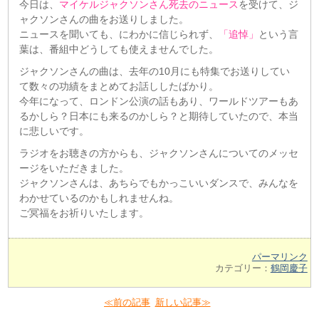
今日は、
マイケルジャクソンさん死去のニュース
を受けて、ジ
ャクソンさんの曲をお送りしました。
ニュースを聞いても、にわかに信じられず、
「追悼」
という言
葉は、番組中どうしても使えませんでした。
ジャクソンさんの曲は、去年の10月にも特集でお送りしてい
て数々の功績をまとめてお話ししたばかり。
今年になって、ロンドン公演の話もあり、ワールドツアーもあ
るかしら？日本にも来るのかしら？と期待していたので、本当
に悲しいです。
ラジオをお聴きの方からも、ジャクソンさんについてのメッセ
ージをいただきました。
ジャクソンさんは、あちらでもかっこいいダンスで、みんなを
わかせているのかもしれませんね。
ご冥福をお祈りいたします。
パーマリンク
カテゴリー：
鶴岡慶子
≪前の記事
新しい記事≫