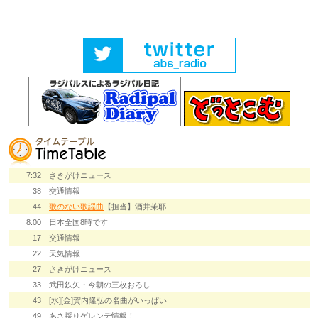
7:32
さきがけニュース
38
交通情報
44
歌のない歌謡曲
【担当】酒井茉耶
8:00
日本全国8時です
17
交通情報
22
天気情報
27
さきがけニュース
33
武田鉄矢・今朝の三枚おろし
43
[水][金]賀内隆弘の名曲がいっぱい
49
あさ採りゲレンデ情報！