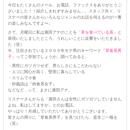
今日もたくさんのメール、お電話、ファックスをありがとうご
ざいました！！紹介しきれずすみません...。スタッフ共々、リ
スナーの皆さんからいろんなジャンルのお話を伺えるのが一番
の楽しみなんですよ〜。
さて、月曜日に私は廣田アナのことを
「草を食べている系」
と
表現いたしましたところ、うれしいことに反響をいただきまし
た（笑）
今、注目されている２００９年モテ男のキーワード
『草食系男
子』
ってご存知でしょうか。調べてみると、
・異性にガツガツせず、男らしさにもこだわらない
・エコに関心が高く、堅実に暮らしている
・スリムで小食
・対義語は『肉食系女子』
などなど...って、まさに廣田アナ。
リスナーさんからも「廣田さんは女性にガツガツしていません
よね、私はしてますが」とのお電話。
やっぱり！共感していただいてありがとうございます。
皆さんの周りに「草食系男子」を見つけたら、是非ご一報を
（笑）