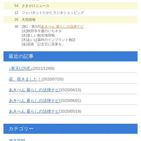
54
さきがけニュース
12
ジャパネットたかたラジオショッピング
25
天気情報
30
[第1・第3月]
あきべん 暮らしの法律ナビ
[火]秋田市今週のいちネタ
[水]楽しい観光地情報
[木]あいば歯科のインプラント物語
[金]花徳「記念日に花束を」
最近の記事
♪寒天LOVE♪
(2021/12/09)
花、咲きました！
(2020/07/20)
あきべん 暮らしの法律ナビ
(2020/06/15)
あきべん 暮らしの法律ナビ
(2020/06/01)
あきべん 暮らしの法律ナビ
(2020/05/18)
カテゴリー
酒井茉耶