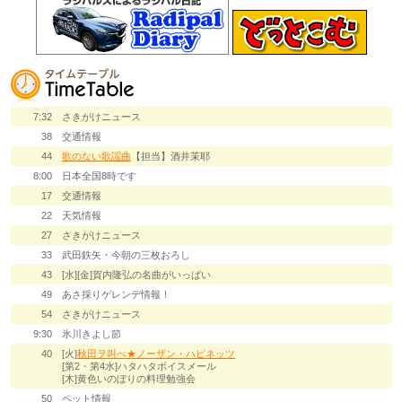
7:32
さきがけニュース
38
交通情報
44
歌のない歌謡曲
【担当】酒井茉耶
8:00
日本全国8時です
17
交通情報
22
天気情報
27
さきがけニュース
33
武田鉄矢・今朝の三枚おろし
43
[水][金]賀内隆弘の名曲がいっぱい
49
あさ採りゲレンデ情報！
54
さきがけニュース
9:30
氷川きよし節
40
[火]
秋田ヲ叫べ★ノーザン・ハピネッツ
[第2・第4水]ハタハタボイスメール
[木]黄色いのぼりの料理勉強会
50
ペット情報